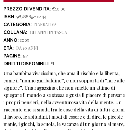
PREZZO DI VENDITA
€10.00
ISBN
9878889210444
CATEGORIA
NARRATIVA
COLLANA
GLI ANNI IN TASCA
ANNO
2009
ETÀ
DA 10 ANNI
PAGINE
154
DIRITTI DISPONIBILI
SI
Una bambina vivacissima, che ama il rischio e la libertà,
come il “nonno garibaldino”, e non sopporta di “fare alle
signore”. Una ragazzina che non smette un attimo di
spiegare il mondo a se stessa e gusta il piacere di pensare
i propri pensieri, nella avventurosa vita della mente. Un
racconto che si snoda fra le cose della vita di tutti i giorni:
il lavoro, le abitudini, i modi di essere e di dire, le piccole
manie, i giochi, la scuola, le vacanze di un giorno al mare,