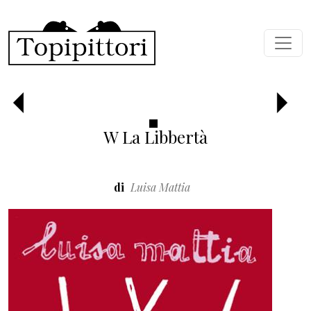
Salta al contenuto principale
Precedente
Succ
W La Libbertà
di
Luisa Mattia