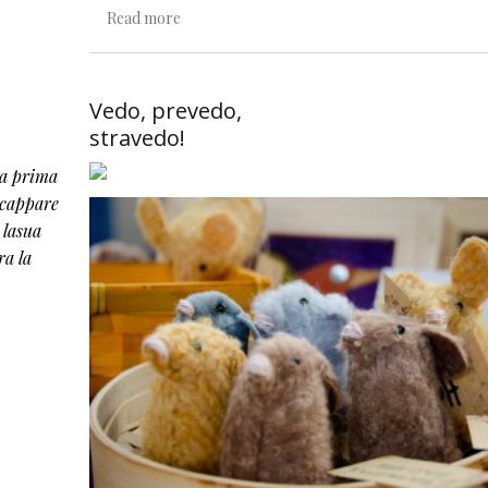
about Presentarsi bene /4: Far libri
Read more
Vedo, prevedo,
stravedo!
la prima
iscappare
 lasua
ra la
Parigi