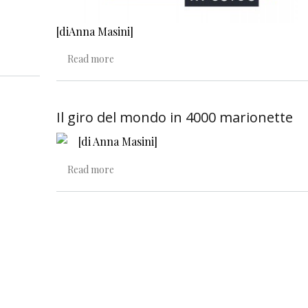
[diAnna Masini]
about Illustrazione, impegno e presenza civil
Read more
Il giro del mondo in 4000 marionette
[di Anna Masini]
about Il giro del mondo in 4000 marionette
Read more