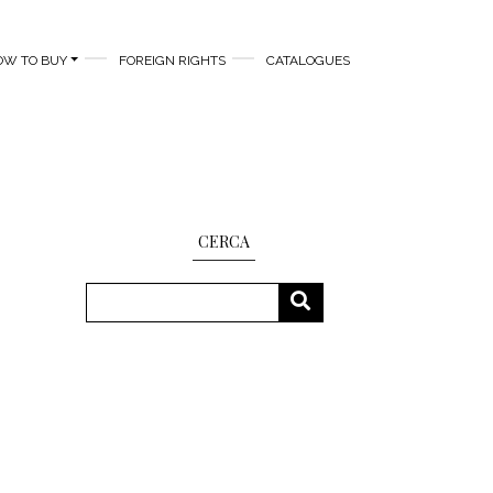
OW TO BUY
FOREIGN RIGHTS
CATALOGUES
CERCA
Search
SEARCH