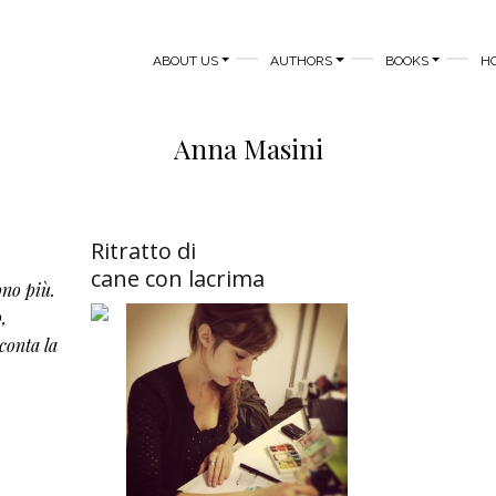
MAIN NAVIGATION
ABOUT US
AUTHORS
BOOKS
H
Anna Masini
Ritratto di
cane con lacrima
ono più.
o,
conta la