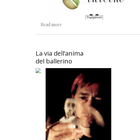
about Guardando le stagioni
Read more
La via dell’anima
del ballerino