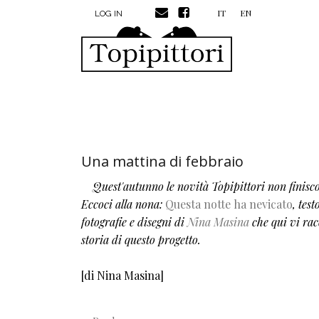
MENU PROFILO UTENTE
Skip to main content
IT
EN
LOG IN
Una mattina di febbraio
Quest'autunno le novità Topipittori non finisc
Eccoci alla nona:
Questa notte ha nevicato
, test
fotografie e disegni di
Nina Masina
che qui vi rac
storia di questo progetto.
[di Nina Masina]