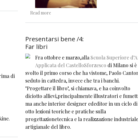
about Ritratto di cane con lacrima
Read more
Presentarsi bene /4:
Far libri
Fra ottobre e marzo,alla
Scuola Superiore d’A
Applicata del CastelloSforzesco
di Milano si è
svolto il primo corso che ha vistome, Paolo Canto
rima di
seduto in cattedra, invece che tra i banchi.
"Progettare il libro", si chiamava, e ha coinvolto
diciotto allievi,principalmente illustratori e fumetti
ma anche interior designer ededitor in un ciclo di
otto lezioni teoriche e pratiche sulla
kine.
progettazionetecnica e la realizzazione industriale
artigianale del libro.