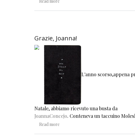
about Una mattina di febbraio
Read more
Grazie, Joanna!
L'anno scorso,appena p
Natale, abbiamo ricevuto una busta da
JoannaConcejo
. Conteneva un taccuino Moles
about Grazie, Joanna!
Read more