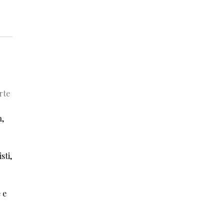
rte
n,
sti,
 e