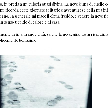
, in preda a un’euforia quasi divina. La neve è una di quelle c
mi ricorda certe giornate solitarie e avventurose della mia inf
no. In generale mi piace il clima freddo, e vedere la neve fi
 senso tiepido di calore e di casa.
emente in una grande città, sa che la neve, quando arriva, dur
licemente bellissimo.