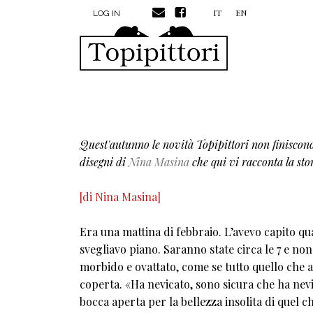
MENU PROFILO UTENTE
Skip to main content
IT
EN
LOG IN
Quest'autunno le novità Topipittori non finiscono
disegni di
Nina Masina
che qui vi racconta la sto
[di Nina Masina]
Era una mattina di febbraio. L’avevo capito qu
svegliavo piano. Saranno state circa le 7 e no
morbido e ovattato, come se tutto quello che a
coperta. «Ha nevicato, sono sicura che ha nevic
bocca aperta per la bellezza insolita di quel 