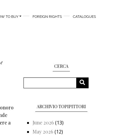
OW TO BUY
FOREIGN RIGHTS
CATALOGUES
 e
CERCA
Search
SEARCH
ARCHIVIO TOPIPITTORI
 sonoro
ande
ere a
June 2026
(13)
May 2026
(12)