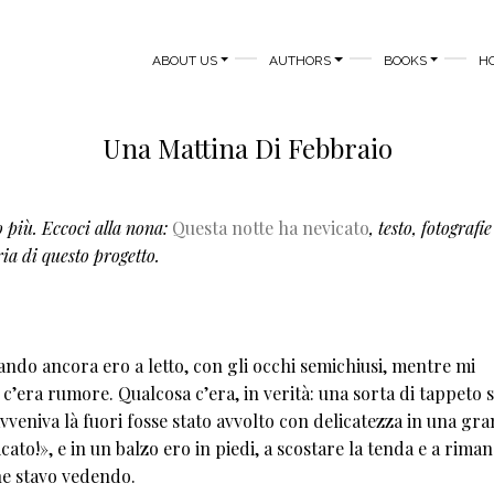
MAIN NAVIGATION
ABOUT US
AUTHORS
BOOKS
H
Una Mattina Di Febbraio
 più. Eccoci alla nona:
Questa notte ha nevicato
, testo, fotografie
ria di questo progetto.
ando ancora ero a letto, con gli occhi semichiusi, mentre mi
n c’era rumore. Qualcosa c’era, in verità: una sorta di tappeto
vveniva là fuori fosse stato avvolto con delicatezza in una gr
ato!», e in un balzo ero in piedi, a scostare la tenda e a riman
che stavo vedendo.