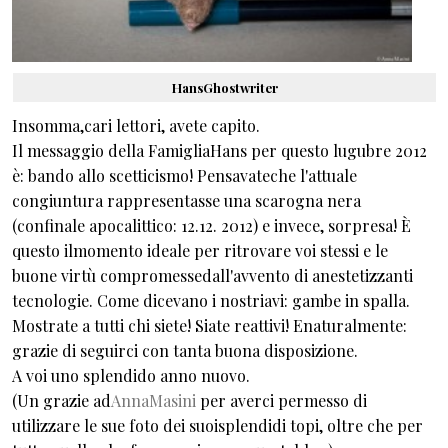
HansGhostwriter
Insomma,cari lettori, avete capito.
Il messaggio della FamigliaHans per questo lugubre 2012
è: bando allo scetticismo! Pensavateche l'attuale
congiuntura rappresentasse una scarogna nera
(confinale apocalittico: 12.12. 2012) e invece, sorpresa! È
questo ilmomento ideale per ritrovare voi stessi e le
buone virtù compromessedall'avvento di anestetizzanti
tecnologie. Come dicevano i nostriavi: gambe in spalla.
Mostrate a tutti chi siete! Siate reattivi! Enaturalmente:
grazie di seguirci con tanta buona disposizione.
A voi uno splendido anno nuovo.
(Un grazie ad
AnnaMasini
per averci permesso di
utilizzare le sue foto dei suoisplendidi topi, oltre che per