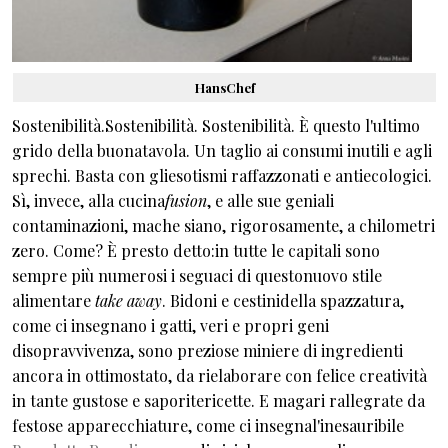
HansChef
Sostenibilità.Sostenibilità. Sostenibilità. È questo l'ultimo
grido della buonatavola. Un taglio ai consumi inutili e agli
sprechi. Basta con gliesotismi raffazzonati e antiecologici.
Sì, invece, alla cucina
fusion
, e alle sue geniali
contaminazioni, mache siano, rigorosamente, a chilometri
zero. Come? È presto detto:in tutte le capitali sono
sempre più numerosi i seguaci di questonuovo stile
alimentare
take away
. Bidoni e cestinidella spazzatura,
come ci insegnano i gatti, veri e propri geni
disopravvivenza, sono preziose miniere di ingredienti
ancora in ottimostato, da rielaborare con felice creatività
in tante gustose e saporitericette. E magari rallegrate da
festose apparecchiature, come ci insegnal'inesauribile