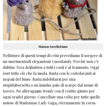
ns
Mai
son SorelleHa
Nelfuturo di questi tempi di crisi prevediamo il sorgere di
un movimentodi elegantoni: i neodandy. Perché non c'è
dubbio: l'era del
fashion
a tutti i costi è al tramonto. Oggi
è
out
tutto ciò che fa moda. Basta con le codedavanti ai
negozi del lusso. Basta indebitarsi per una
stupidaborsetta o un insulso paio di scarpe dal nome di
torero. No alleragazze
trendy
con il vestito giusto per
ogni oradel giorno. Cancellate una volta per tutte quelle
noiose di Madonnae Lady Gaga, eternamente in corsa