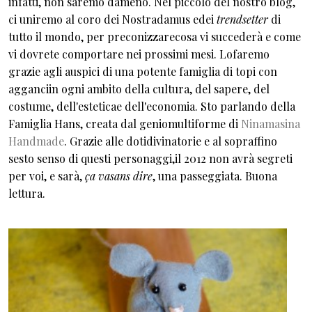
infatti, non saremo dameno. Nel piccolo del nostro blog,
ci uniremo al coro dei Nostradamus edei
trendsetter
di
tutto il mondo, per preconizzarecosa vi succederà e come
vi dovrete comportare nei prossimi mesi. Lofaremo
grazie agli auspici di una potente famiglia di topi con
agganciin ogni ambito della cultura, del sapere, del
costume, dell'esteticae dell'economia. Sto parlando della
Famiglia Hans, creata dal geniomultiforme di
Ninamasina
Handmade
. Grazie alle dotidivinatorie e al sopraffino
sesto senso di questi personaggi,il 2012 non avrà segreti
per voi, e sarà,
ça vasans dire
, una passeggiata. Buona
lettura.