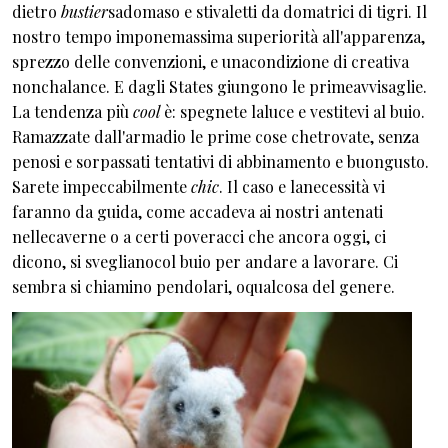
dietro
bustier
sadomaso e stivaletti da domatrici di tigri. Il
nostro tempo imponemassima superiorità all'apparenza,
sprezzo delle convenzioni, e unacondizione di creativa
nonchalance. E dagli States giungono le primeavvisaglie.
La tendenza più
cool
è: spegnete laluce e vestitevi al buio.
Ramazzate dall'armadio le prime cose chetrovate, senza
penosi e sorpassati tentativi di abbinamento e buongusto.
Sarete impeccabilmente
chic
. Il caso e lanecessità vi
faranno da guida, come accadeva ai nostri antenati
nellecaverne o a certi poveracci che ancora oggi, ci
dicono, si sveglianocol buio per andare a lavorare. Ci
sembra si chiamino pendolari, oqualcosa del genere.