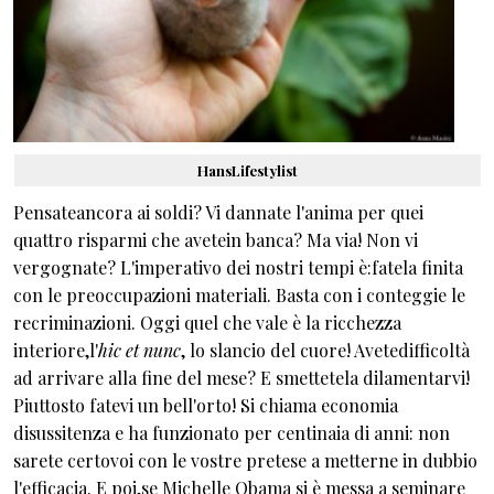
HansLifestylist
Pensateancora ai soldi? Vi dannate l'anima per quei
quattro risparmi che avetein banca? Ma via! Non vi
vergognate? L'imperativo dei nostri tempi è:fatela finita
con le preoccupazioni materiali. Basta con i conteggie le
recriminazioni. Oggi quel che vale è la ricchezza
interiore,l'
hic et nunc
, lo slancio del cuore! Avetedifficoltà
ad arrivare alla fine del mese? E smettetela dilamentarvi!
Piuttosto fatevi un bell'orto! Si chiama economia
disussitenza e ha funzionato per centinaia di anni: non
sarete certovoi con le vostre pretese a metterne in dubbio
l'efficacia. E poi,se Michelle Obama si è messa a seminare