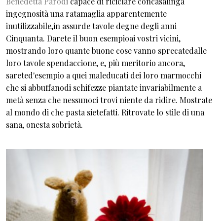
Benedetta Parodi
capace di riciclare concasalinga
ingegnosità una ratamaglia apparentemente
inutilizzabile,in assurde tavole degne degli anni
Cinquanta. Darete il buon esempioai vostri vicini,
mostrando loro quante buone cose vanno sprecatedalle
loro tavole spendaccione, e, più meritorio ancora,
sareted'esempio a quei maleducati dei loro marmocchi
che si abbuffanodi schifezze piantate invariabilmente a
metà senza che nessunoci trovi niente da ridire. Mostrate
al mondo di che pasta sietefatti. Ritrovate lo stile di una
sana, onesta sobrietà.