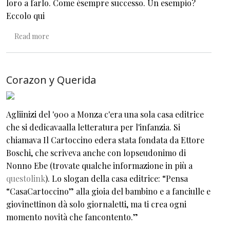
loro a farlo. Come èsempre successo. Un esempio?
Eccolo qui
about ...ogni colore, ogni minimo oggetto [...] hanno la lo
Read more
Corazon y Querida
Agliinizi del '900 a Monza c'era una sola casa editrice
che si dedicavaalla letteratura per l'infanzia. Si
chiamava Il Cartoccino edera stata fondata da Ettore
Boschi, che scriveva anche con lopseudonimo di
Nonno Ebe (trovate qualche informazione in più a
questolink
). Lo slogan della casa editrice: “Pensa
“CasaCartoccino” alla gioia del bambino e a fanciulle e
giovinettinon dà solo giornaletti, ma ti crea ogni
momento novità che fancontento.”