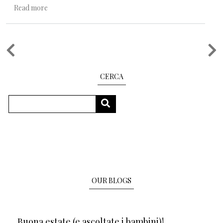
about Corazon y Querida
Read more
Pagination
CERCA
Search
SEARCH
OUR BLOGS
Buona estate (e ascoltate i bambini)!