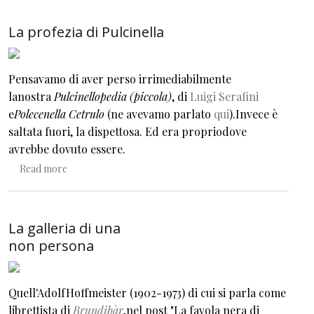
La profezia di Pulcinella
Pensavamo di aver perso irrimediabilmente
lanostra
Pulcinellopedia (piccola)
, di
Luigi Serafini
e
Polecenella Cetrulo
(ne avevamo parlato
qui
).Invece è
saltata fuori, la dispettosa. Ed era propriodove
avrebbe dovuto essere.
about La profezia di Pulcinella
Read more
La galleria di una
non persona
Quell'AdolfHoffmeister (1902-1973) di cui si parla come
librettista di
Brundibàr
,nel post "La favola nera di