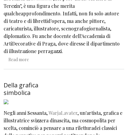
Terezin", è una figura che merita
qualcheapprofondimento. Infatti, non fu solo autore
di teatro e di librettid'opera, ma anche pittore,
caricaturista, illustratore, scenografogiornalista,
diplomatico. Fu anche docente dell'Accademia di
ArtiDecorative di Praga, dove diresse il dipartimento
di illustrazione perragazzi.
about La galleria di una non persona
Read more
Della grafica
simbolica
Negli anni Sessanta,
WarjaLavater
, un'artista, grafica e
illustratrice svizzera dinascita, ma cosmopolita per
scelta, cominciò a pensare a una riletturadei classici