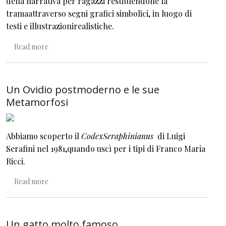
della narrativa per ragazzi restituendone la
tramaattraverso segni grafici simbolici, in luogo di
testi e illustrazionirealistiche.
about Della grafica simbolica
Read more
Un Ovidio postmoderno e le sue
Metamorfosi
Abbiamo scoperto il
CodexSeraphinianus
di Luigi
Serafini nel 1981,quando uscì per i tipi di Franco Maria
Ricci.
about Un Ovidio postmoderno e le sue Metamorfosi
Read more
Un gatto molto famoso