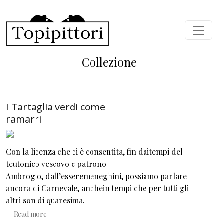
Skip to main content
Collezione
I Tartaglia verdi come
ramarri
Con la licenza che ci è consentita, fin daitempi del
teutonico vescovo e patrono
Ambrogio, dall’esseremeneghini, possiamo parlare
ancora di Carnevale, anchein tempi che per tutti gli
altri son di quaresima.
about I Tartaglia verdi come ramarri
Read more