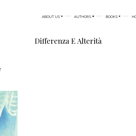
MAIN NAVIGATION
ABOUT US
AUTHORS
BOOKS
H
Differenza E Alterità
e