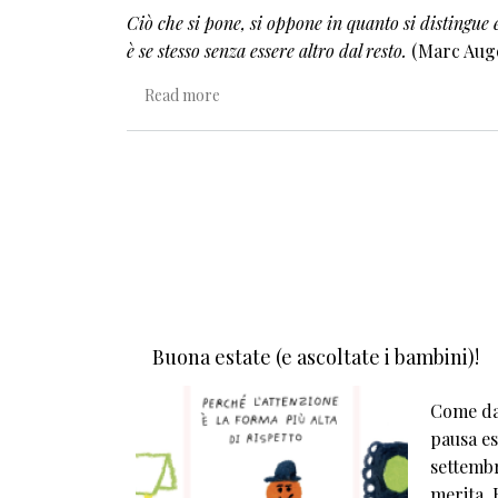
Ciò che si pone, si oppone in quanto si distingue 
è se stesso senza essere altro dal resto.
(Marc Aug
about "Gli Altri" e il gioco delle differenze
Read more
Buona estate (e ascoltate i bambini)!
Come da 
pausa est
settembr
merita. E