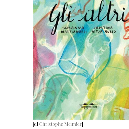
[di
Christophe Meunier
]