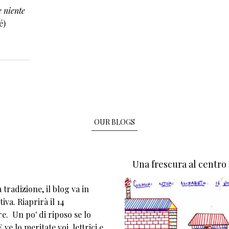
e niente
é)
 e dell’alterità
OUR BLOGS
Una frescura al centro
tradizione, il blog va in
iva. Riaprirà il 14
e. Un po' di riposo se lo
 ve lo meritate voi, lettrici e