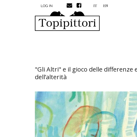
MENU PROFILO UTENTE
Skip to main content
IT
EN
LOG IN
"Gli Altri" e il gioco delle differenze 
dell’alterità