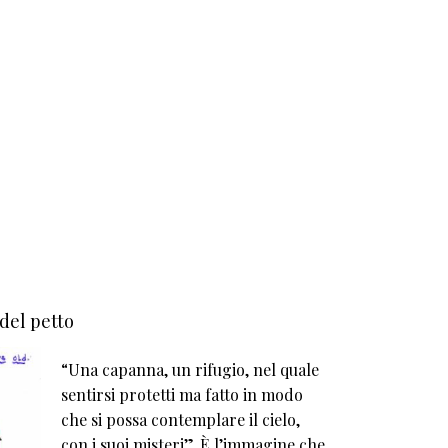
 del petto
“Una capanna, un rifugio, nel quale
sentirsi protetti ma fatto in modo
che si possa contemplare il cielo,
con i suoi misteri”. È l’immagine che