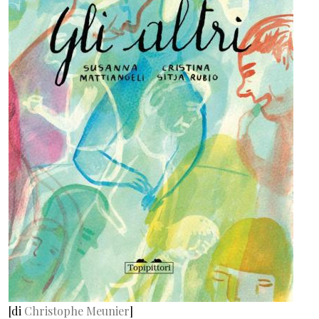
[di
Christophe Meunier
]