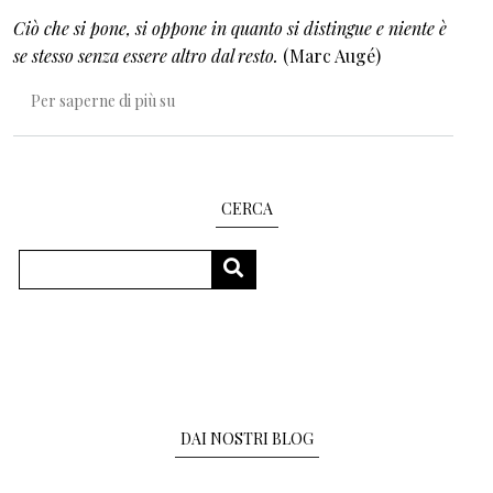
Ciò che si pone, si oppone in quanto si distingue e niente è
se stesso senza essere altro dal resto.
(Marc Augé)
"Gli Altri" e il gioco delle differenze e dell’alteri
Per saperne di più su
CERCA
Cerca
CERCA
DAI NOSTRI BLOG