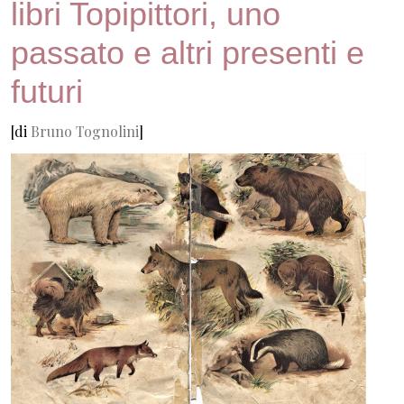
libri Topipittori, uno
passato e altri presenti e
futuri
[di
Bruno Tognolini
]