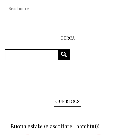
about Lasciarsi andare alle cose sensibili
Read more
CERCA
Search
SEARCH
OUR BLOGS
Buona estate (e ascoltate i bambini)!