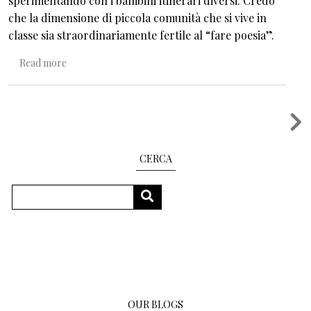
sperimentando con i bambini itinerari diversi. Credo
che la dimensione di piccola comunità che si vive in
classe sia straordinariamente fertile al “fare poesia”.
about Parole, pensieri, poesia a scuola
Read more
Pagination
CERCA
Search
SEARCH
OUR BLOGS