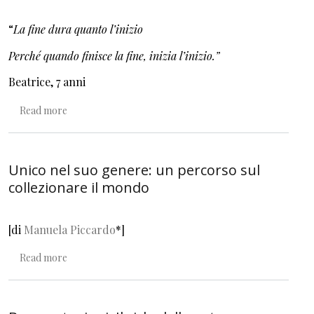
“
La fine dura quanto l’inizio
Perché quando finisce la fine, inizia l’inizio.”
Beatrice, 7 anni
about Un disegno infinito
Read more
Unico nel suo genere: un percorso sul
collezionare il mondo
[di
Manuela Piccardo
*]
about Unico nel suo genere: un percorso sul collezionar
Read more