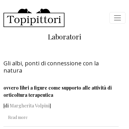
Skip to main content
Laboratori
Gli albi, ponti di connessione con la
natura
ovvero libri a figure come supporto alle attività di
orticoltura terapeutica
[di
Margherita Volpini
]
about Gli albi, ponti di connessione con la natura
Read more