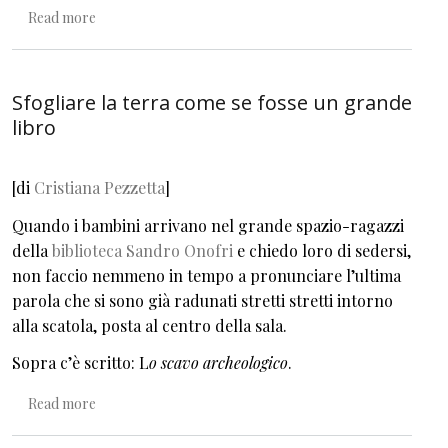
about FIABE Fate Incantesimi Amori Bambini Eroi
Read more
Sfogliare la terra come se fosse un grande
libro
[
di
Cristiana Pezzetta
]
Quando i bambini arrivano nel grande spazio-ragazzi
della
biblioteca Sandro Onofri
e chiedo loro di sedersi,
non faccio nemmeno in tempo a pronunciare l’ultima
parola che si sono già radunati stretti stretti intorno
alla scatola, posta al centro della sala.
Sopra c’è scritto: L
o scavo archeologico
.
about Sfogliare la terra come se fosse un grande libro
Read more