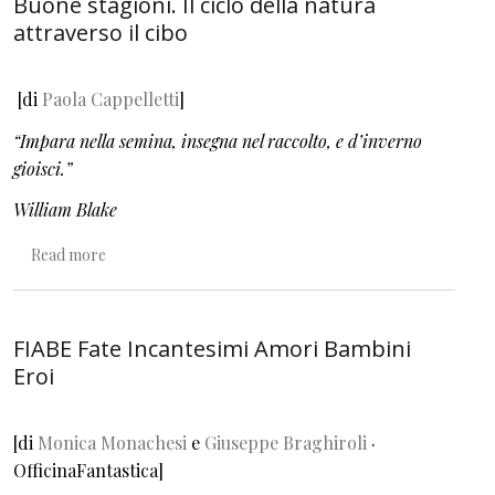
Buone stagioni. Il ciclo della natura
attraverso il cibo
[di
Paola Cappelletti
]
“Impara nella semina, insegna nel raccolto, e d’inverno
gioisci.”
William Blake
about Buone stagioni. Il ciclo della natura attraverso il ci
Read more
FIABE Fate Incantesimi Amori Bambini
Eroi
[di
Monica Monachesi
e
Giuseppe Braghiroli
·
OfficinaFantastica]