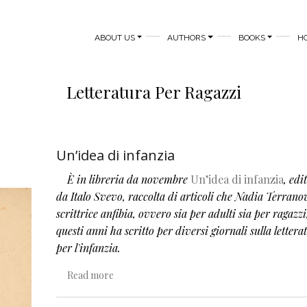
MAIN NAVIGATION
ABOUT US
AUTHORS
BOOKS
H
Letteratura Per Ragazzi
Un’idea di infanzia
È in libreria da novembre
Un’idea di infanzia
, edi
da Italo Svevo, raccolta di articoli che Nadia Terrano
scrittrice anfibia, ovvero sia per adulti sia per ragazzi
questi anni ha scritto per diversi giornali sulla lettera
per l'infanzia.
about Un’idea di infanzia
Read more