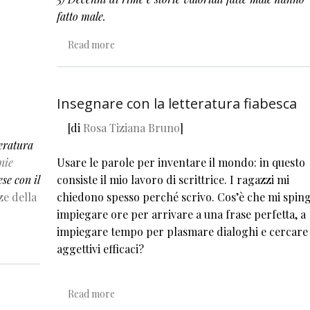
fatto male.
about Gli scrittori per bambini non sono senz
Read more
Insegnare con la letteratura fiabesca
[di
Rosa Tiziana Bruno
]
teratura
nie
Usare le parole per inventare il mondo: in questo
se con il
consiste il mio lavoro di scrittrice. I ragazzi mi
ze della
chiedono spesso perché scrivo. Cos’è che mi sping
impiegare ore per arrivare a una frase perfetta, a
impiegare tempo per plasmare dialoghi e cercare
r bambini
aggettivi efficaci?
about Insegnare con la letteratura fiabesca
Read more