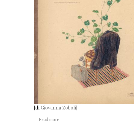
[di
Giovanna Zoboli
]
about Come un radar sensibile
Read more