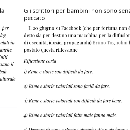
la
Gli scrittori per bambini non sono sen
peccato
, per
Il 20 giugno su Facebook (che per fortuna non 
log
detto sia per destino una macchina per la diffusio
alati in
di oscenità, idozie, propaganda)
Bruno Tognolini
 anche,
postato questa riflessione:
Uniti
Riflessione corta
ssano il
ali,
1) Rime e storie son difficili da fare.
culturale
2) Rime e storie valoriali sono facili da fare.
ella letteratura per ragazzi
3) Rime e storie valoriali son difficili da fare bene.
4) Rime e storie valoriali fatte male fanno male.
5) Decenni di rime e storie valoriali fatte male hanno