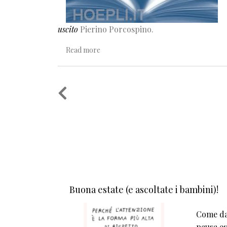
uscito
Pierino Porcospino.
about Pierino figura dell’enfant sauvage
Read more
Pagination
Buona estate (e ascoltate i bambini)!
Come da 
pausa est