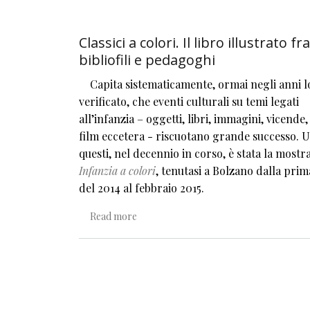
Classici a colori. Il libro illustrato fra
bibliofili e pedagoghi
Capita sistematicamente, ormai negli anni lo
verificato, che eventi culturali su temi legati
all’infanzia – oggetti, libri, immagini, vicende, 
film eccetera - riscuotano grande successo. U
questi, nel decennio in corso, è stata la mostr
Infanzia a colori
, tenutasi a Bolzano dalla pri
del 2014 al febbraio 2015.
about Classici a colori. Il libro illustrato 
Read more