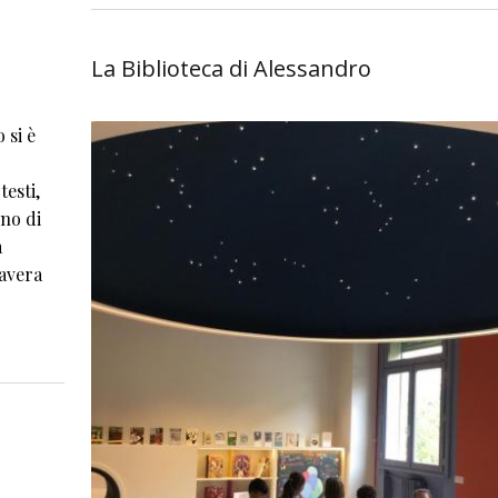
La Biblioteca di Alessandro
 si è
testi,
no di
a
mavera
fra bibliofili e pedagoghi