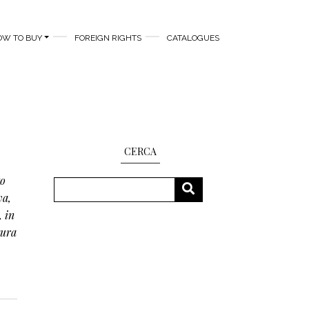
OW TO BUY
FOREIGN RIGHTS
CATALOGUES
CERCA
to
Search
SEARCH
va,
, in
tura