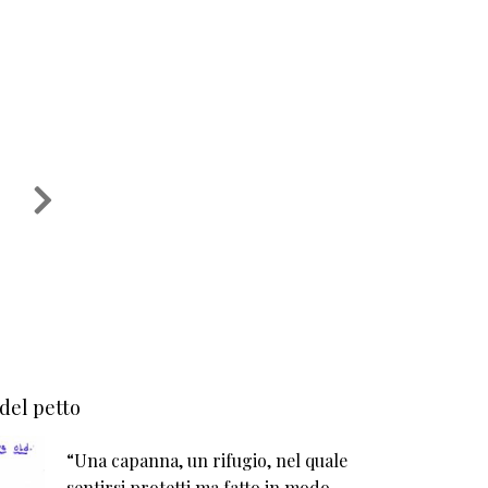
 del petto
“Una capanna, un rifugio, nel quale
sentirsi protetti ma fatto in modo