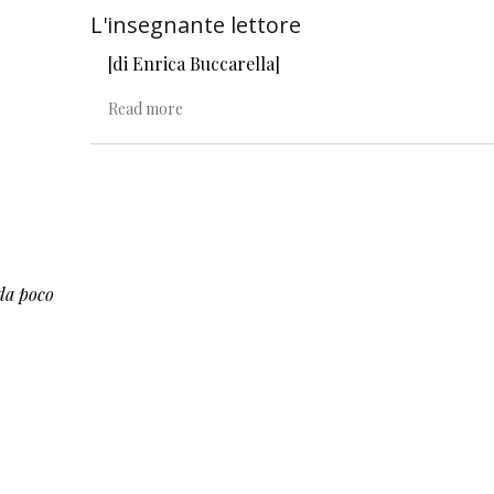
L'insegnante lettore
[di Enrica Buccarella]
about L'insegnante lettore
Read more
da poco