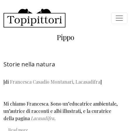
Skip to main content
Pippo
Storie nella natura
[di
Francesca Casadio Montanari,
Lacasadifra
]
Mi chiamo Francesca. Sono un’educatrice ambientale,
un’autrice di racconti e albi illustrati, e la curatrice
della pagina
Lacasadifra
.
about Storie nella natura
Read more