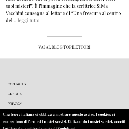
suoi misteri”. È l’immagine che la scrittrice Silvia
Vecchini consegna al lettore di “Una frescura al centro
del…
leggi tutto
VAI AL BLOG TOPILETTORI
MENU FOOTER
CONTACTS
CREDITS
PRIVACY
COOKIE
Una legge italiana ci obbliga a mostrare questo avviso. I cookies ci
consentono di fornirvi i nostri servizi. Utilizzando i nostri servizi, accetti
l'utilizzo dei cookies da parte di Topipittori