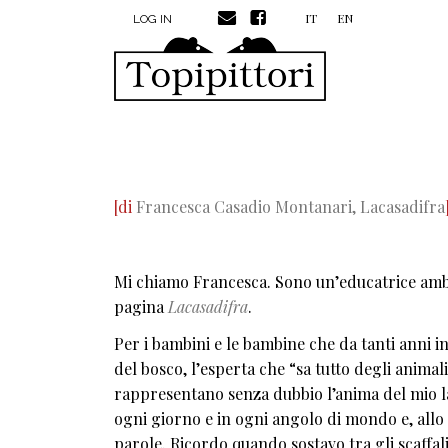
MENU PROFILO UTENTE
Skip to main content
IT
EN
LOG IN
[di
Francesca Casadio Montanari,
Lacasadifra
Mi chiamo Francesca. Sono un’educatrice ambient
pagina
Lacasadifra
.
Per i bambini e le bambine che da tanti anni inc
del bosco, l’esperta che “sa tutto degli animali
rappresentano senza dubbio l’anima del mio la
ogni giorno e in ogni angolo di mondo e, allo 
parole. Ricordo quando sostavo tra gli scaffali