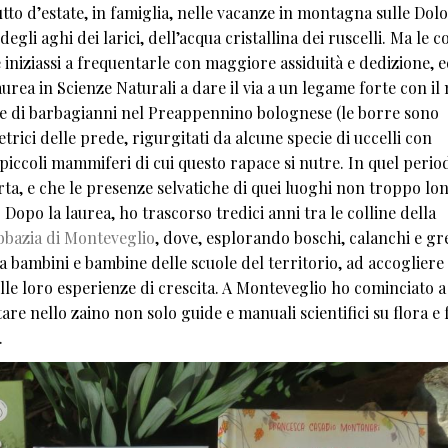
to d’estate, in famiglia, nelle vacanze in montagna sulle Dolo
li aghi dei larici, dell’acqua cristallina dei ruscelli. Ma le co
iniziassi a frequentarle con maggiore assiduità e dedizione, e
aurea in Scienze Naturali a dare il via a un legame forte con il
rre di barbagianni nel Preappennino bolognese (le borre sono
etrici delle prede, rigurgitati da alcune specie di uccelli con
 piccoli mammiferi di cui questo rapace si nutre. In quel peri
ta, e che le presenze selvatiche di quei luoghi non troppo lo
Dopo la laurea, ho trascorso tredici anni tra le colline della
bbazia di Monteveglio
, dove, esplorando boschi, calanchi e gre
 a bambini e bambine delle scuole del territorio, ad accogliere
lle loro esperienze di crescita. A Monteveglio ho cominciato a
tare nello zaino non solo guide e manuali scientifici su flora e 
.