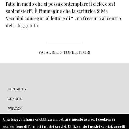
fatto in modo che si possa contemplare il cielo, con i
suoi misteri”. È l’immagine che la scrittrice Silvia
Vecchini consegna al lettore di “Una frescura al centro
del…
leggi tutto
VAI AL BLOG TOPILETTORI
MENU FOOTER
CONTACTS
CREDITS
PRIVACY
COOKIE
Una legge italiana ci obbliga a mostrare questo avviso. I cookies ci
consentono di fornirvi i nostri servizi. Utilizzando i nostri servizi, accetti