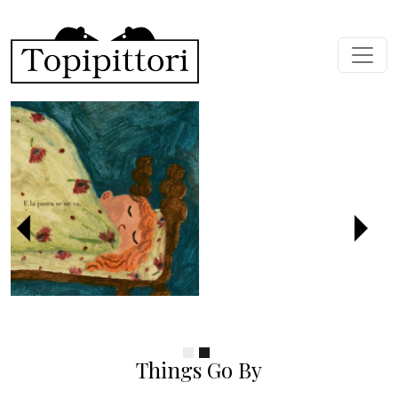
Skip to main content
Previous
Next
Things Go By