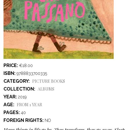
PRICE
€18.00
ISBN
9788833700335
CATEGORY
PICTURE BOOKS
COLLECTION
ALBUMS
YEAR
2019
AGE
FROM 1 YEAR
PAGES
40
FOREIGN RIGHTS
NO
Many things in life go by. They transform, they go away. Sleep