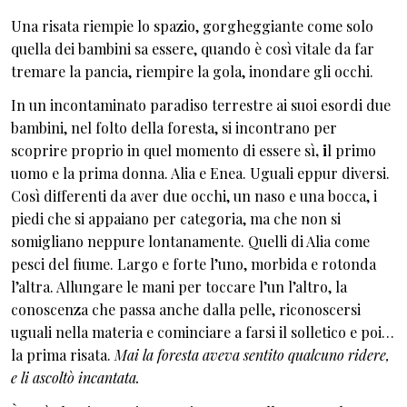
Una risata riempie lo spazio, gorgheggiante come solo
quella dei bambini sa essere, quando è così vitale da far
tremare la pancia, riempire la gola, inondare gli occhi.
In un incontaminato paradiso terrestre ai suoi esordi due
bambini, nel folto della foresta, si incontrano per
scoprire proprio in quel momento di essere sì
, i
l primo
uomo e la prima donna. Alia e Enea. Uguali eppur diversi.
Così differenti da aver due occhi, un naso e una bocca, i
piedi che si appaiano per categoria, ma che non si
somigliano neppure lontanamente. Quelli di Alia come
pesci del fiume. Largo e forte l’uno, morbida e rotonda
l’altra. Allungare le mani per toccare l’un l’altro, la
conoscenza che passa anche dalla pelle, riconoscersi
uguali nella materia e cominciare a farsi il solletico e poi…
la prima risata.
Mai la foresta aveva sentito qualcuno ridere,
e li ascoltò incantata.