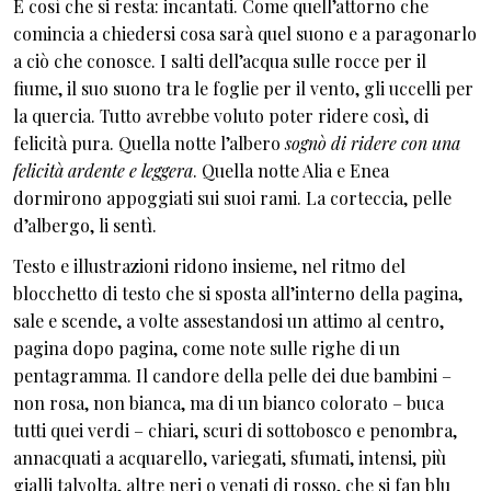
È così che si resta: incantati. Come quell’attorno che
comincia a chiedersi cosa sarà quel suono e a paragonarlo
a ciò che conosce. I salti dell’acqua sulle rocce per il
fiume, il suo suono tra le foglie per il vento, gli uccelli per
la quercia. Tutto avrebbe voluto poter ridere così, di
felicità pura. Quella notte l’albero
sognò di ridere con una
felicità ardente e leggera
. Quella notte Alia e Enea
dormirono appoggiati sui suoi rami. La corteccia, pelle
d’albergo, li sentì.
Testo e illustrazioni ridono insieme, nel ritmo del
blocchetto di testo che si sposta all’interno della pagina,
sale e scende, a volte assestandosi un attimo al centro,
pagina dopo pagina, come note sulle righe di un
pentagramma. Il candore della pelle dei due bambini –
non rosa, non bianca, ma di un bianco colorato – buca
tutti quei verdi – chiari, scuri di sottobosco e penombra,
annacquati a acquarello, variegati, sfumati, intensi, più
gialli talvolta, altre neri o venati di rosso, che si fan blu