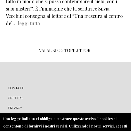
fatto in modo che si possa contemplare il cielo, con i
suoi misteri”. È l’immagine che la scrittrice Silvia
Vecchini consegna al lettore di “Una frescura al centro
del…
leggi tutto
VAI AL BLOG TOPILETTORI
MENU FOOTER
CONTATTI
CREDITS
PRIVACY
COOKIE
Una legge italiana ci obbliga a mostrare questo avviso. I cookies ci
consentono di fornirvi i nostri servizi. Utilizzando i nostri servizi, accetti