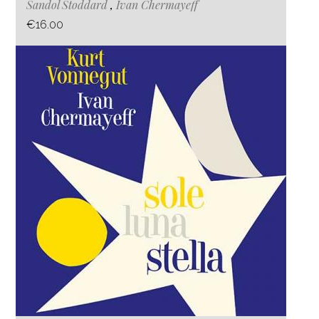
Sandol Stoddard
,
Ivan Chermayeff
€16.00