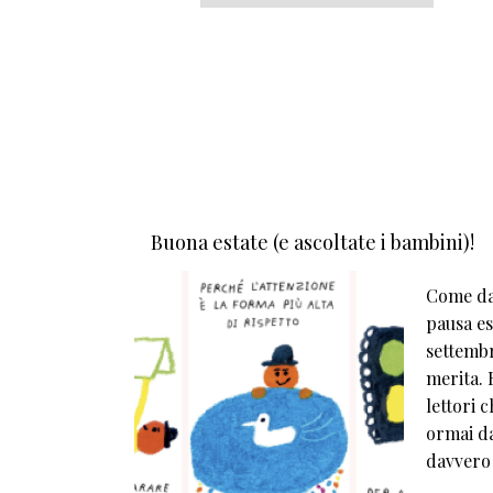
Buona estate (e ascoltate i bambini)!
Come da 
pausa est
settembr
merita. E
lettori 
ormai da
davvero