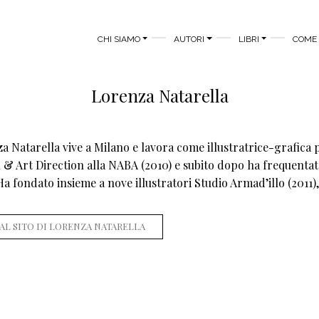
MAIN MENU
CHI SIAMO
AUTORI
LIBRI
COME 
Lorenza Natarella
a Natarella vive a Milano e lavora come illustratrice-grafica pe
 & Art Direction alla NABA (2010) e subito dopo ha frequentato
 Ha fondato insieme a nove illustratori Studio Armad’illo (2011)
 AL SITO DI LORENZA NATARELLA