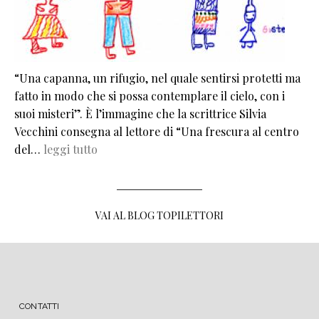
“Una capanna, un rifugio, nel quale sentirsi protetti ma
fatto in modo che si possa contemplare il cielo, con i
suoi misteri”. È l’immagine che la scrittrice Silvia
Vecchini consegna al lettore di “Una frescura al centro
del…
leggi tutto
VAI AL BLOG TOPILETTORI
MENU FOOTER
CONTATTI