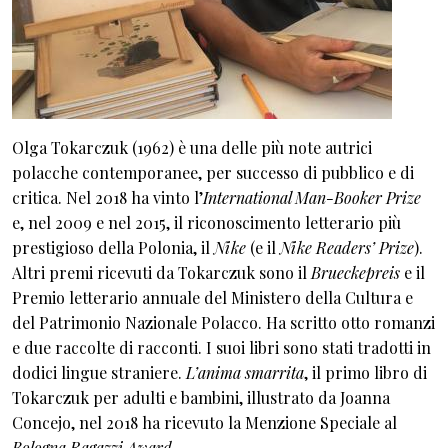
Olga Tokarczuk (1962) è una delle più note autrici
polacche contemporanee, per successo di pubblico e di
critica. Nel 2018 ha vinto l’
International Man-Booker Prize
e, nel 2009 e nel 2015, il riconoscimento letterario più
prestigioso della Polonia, il
Nike
(e il
Nike Readers’ Prize
).
Altri premi ricevuti da Tokarczuk sono il
Brueckepreis
e il
Premio letterario annuale del Ministero della Cultura e
del Patrimonio Nazionale Polacco. Ha scritto otto romanzi
e due raccolte di racconti. I suoi libri sono stati tradotti in
dodici lingue straniere.
L’anima smarrita
, il primo libro di
Tokarczuk per adulti e bambini, illustrato da Joanna
Concejo, nel 2018 ha ricevuto la Menzione Speciale al
Bologna Ragazzi Award
.