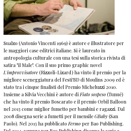
Sualzo (Antonio Vincenti 1969) è autore e illustratore per
le maggiori case editrici italiane. Si è laureato in
antropologia culturale con una tesi sulla storica rivista di
satira "il Male". Con il suo primo graphic novel
L'improvvisatore
(Rizzoli-Lizard) ha vinto il premio per la
migliore sceneggiatura del Festi'BD di Moulins 2009 ed è
stato tra i cinque finalisti del Premio Micheluzzi 2010.
Insieme a Silvia Vecchini è autore di
Fiato sospeso
(Tunué)
che ha vinto il premio Boscarato e il premio Orbil Balloon
nel 2013 come miglior fumetto per bambini e ragazzi. Dal
2008 disegna serie a fumetti per il mensile
GBaby
(San
Paolo). Nel 2013 ha pubblicato
Fermo
per Bao Publishing.
Dal 2014, sempre per Bao Publishing disegna la serie a