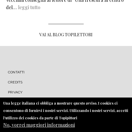
del…
leggi tutto
VAI AL BLOG TOPILETTORI
MENU FOOTER
CONTATTI
CREDITS
PRIVACY
COOKIE
Una legge italiana ci obbliga a mostrare questo avviso. I cookies ci
consentono di fornirvi i nostri servizi. Utilizzando i nostri servizi, accetti
l'utilizzo dei cookies da parte di Topipittori
No, vorrei maggiori informazioni