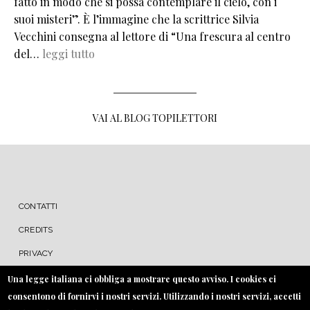
fatto in modo che si possa contemplare il cielo, con i
suoi misteri”. È l’immagine che la scrittrice Silvia
Vecchini consegna al lettore di “Una frescura al centro
del…
leggi tutto
VAI AL BLOG TOPILETTORI
MENU FOOTER
CONTATTI
CREDITS
PRIVACY
COOKIE
Una legge italiana ci obbliga a mostrare questo avviso. I cookies ci
consentono di fornirvi i nostri servizi. Utilizzando i nostri servizi, accetti