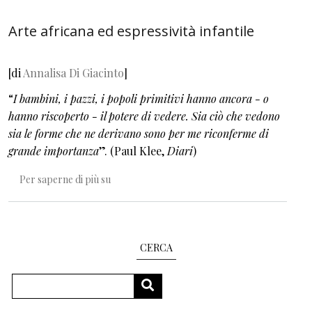
Arte africana ed espressività infantile
[di
Annalisa Di Giacinto
]
“
I bambini, i pazzi, i popoli primitivi hanno ancora - o
hanno riscoperto - il potere di vedere. Sia ciò che vedono
sia le forme che ne derivano sono per me riconferme di
grande importanza
”. (Paul Klee,
Diari
)
Arte africana ed espressività infantile
Per saperne di più su
CERCA
Cerca
CERCA