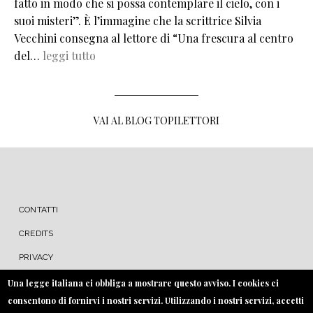
fatto in modo che si possa contemplare il cielo, con i
suoi misteri”. È l’immagine che la scrittrice Silvia
Vecchini consegna al lettore di “Una frescura al centro
del…
leggi tutto
VAI AL BLOG TOPILETTORI
MENU FOOTER
CONTATTI
CREDITS
PRIVACY
COOKIE
Una legge italiana ci obbliga a mostrare questo avviso. I cookies ci
consentono di fornirvi i nostri servizi. Utilizzando i nostri servizi, accetti