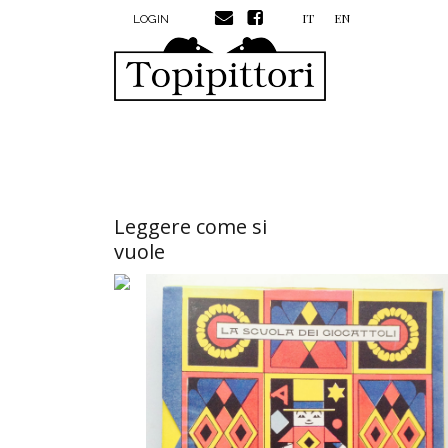
MENU PROFILO UTENTE
Salta al contenuto principale
IT
EN
LOGIN
Leggere come si
vuole