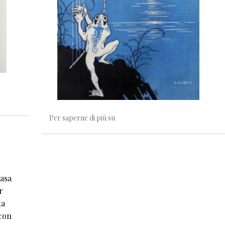
Innamorato della luna
Per saperne di più su
casa
r
ta
 con