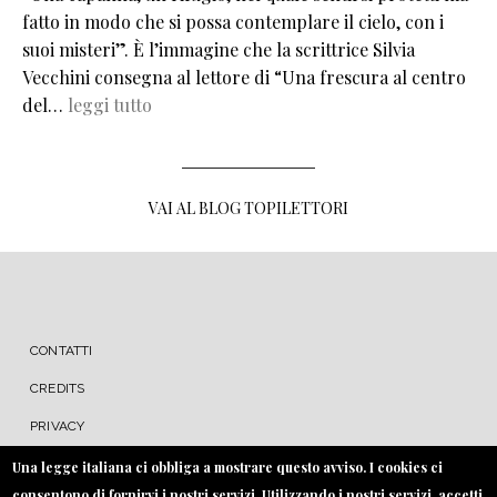
fatto in modo che si possa contemplare il cielo, con i
suoi misteri”. È l’immagine che la scrittrice Silvia
Vecchini consegna al lettore di “Una frescura al centro
del…
leggi tutto
VAI AL BLOG TOPILETTORI
MENU FOOTER
CONTATTI
CREDITS
PRIVACY
COOKIE
Una legge italiana ci obbliga a mostrare questo avviso. I cookies ci
consentono di fornirvi i nostri servizi. Utilizzando i nostri servizi, accetti