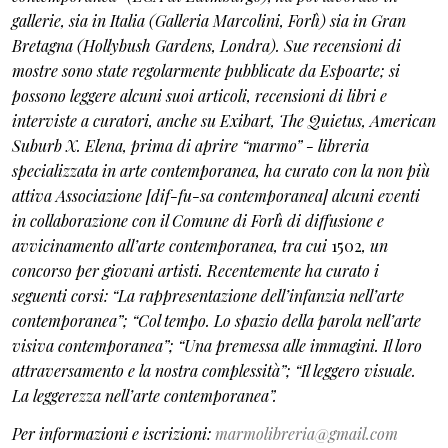
gallerie, sia in Italia (Galleria Marcolini, Forlì) sia in Gran
Bretagna (Hollybush Gardens, Londra). Sue recensioni di
mostre sono state regolarmente pubblicate da Espoarte; si
possono leggere alcuni suoi articoli, recensioni di libri e
interviste a curatori, anche su Exibart, The Quietus, American
Suburb X. Elena, prima di aprire “marmo” - libreria
specializzata in arte contemporanea, ha curato con la non più
attiva Associazione [dif-fu-sa contemporanea] alcuni eventi
in collaborazione con il Comune di Forlì di diffusione e
avvicinamento all’arte contemporanea, tra cui
1502
, un
concorso per giovani artisti. Recentemente ha curato i
seguenti corsi: “La rappresentazione dell’infanzia nell’arte
contemporanea”; “Col tempo. Lo spazio della parola nell’arte
visiva contemporanea”; “Una premessa alle immagini. Il loro
attraversamento e la nostra complessità”; “Il leggero visuale.
La leggerezza nell’arte contemporanea”.
Per informazioni e iscrizioni:
marmolibreria@gmail.com