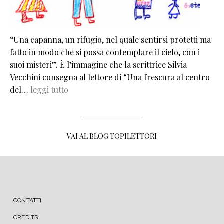
“Una capanna, un rifugio, nel quale sentirsi protetti ma
fatto in modo che si possa contemplare il cielo, con i
suoi misteri”. È l’immagine che la scrittrice Silvia
Vecchini consegna al lettore di “Una frescura al centro
del…
leggi tutto
VAI AL BLOG TOPILETTORI
MENU FOOTER
CONTATTI
CREDITS