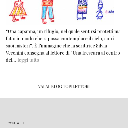
“Una capanna, un rifugio, nel quale sentirsi protetti ma
fatto in modo che si possa contemplare il cielo, con i
suoi misteri”. È l’immagine che la scrittrice Silvia
Vecchini consegna al lettore di “Una frescura al centro
del…
leggi tutto
VAI AL BLOG TOPILETTORI
MENU FOOTER
CONTATTI