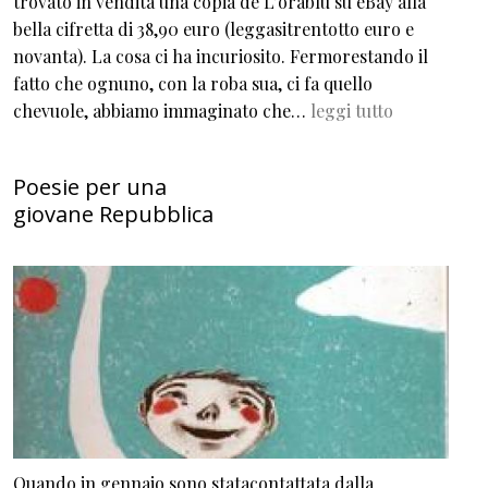
trovato in vendita una copia de L’orablu su eBay alla
bella cifretta di 38,90 euro (leggasitrentotto euro e
novanta). La cosa ci ha incuriosito. Fermorestando il
fatto che ognuno, con la roba sua, ci fa quello
chevuole, abbiamo immaginato che…
leggi tutto
Poesie per una
giovane Repubblica
Quando in gennaio sono statacontattata dalla