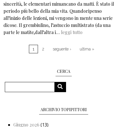
sincerità, le elementari mimancano da matti. È stato il
periodo più bello della mia vita. Quandoripenso
all’inizio delle lezioni, mi vengono in mente una serie
dicose. Il grembiulino, l’astuccio multistrato (da una
parte le matite,dall’altra i…
leggi tutto
Paginazione
Pagina successiva
Ultima pagina
1
2
seguente ›
ultima »
CERCA
Cerca
CERCA
ARCHIVIO TOPIPITTORI
Giugno 2026
(13)