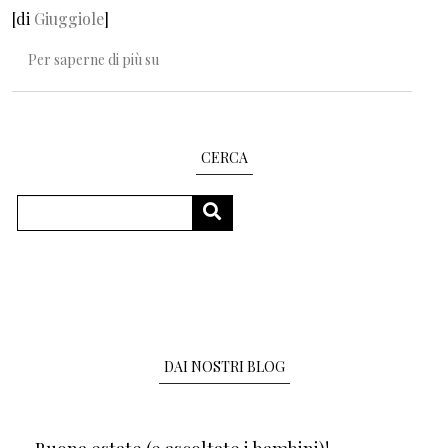
[di
Giuggiole
]
Esperienze d'arte in natura
Per saperne di più su
CERCA
Cerca
CERCA
DAI NOSTRI BLOG