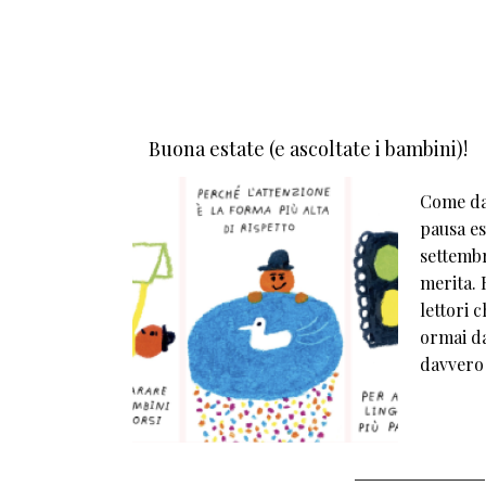
Buona estate (e ascoltate i bambini)!
Come da 
pausa est
settembr
merita. E
lettori 
ormai da
davvero