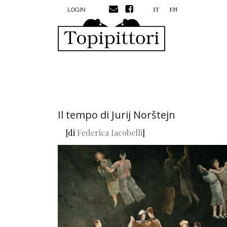
MENU PROFILO UTENTE
Salta al contenuto principale
IT
EN
LOGIN
Il tempo di Jurij Norštejn
[di
Federica Iacobelli
]