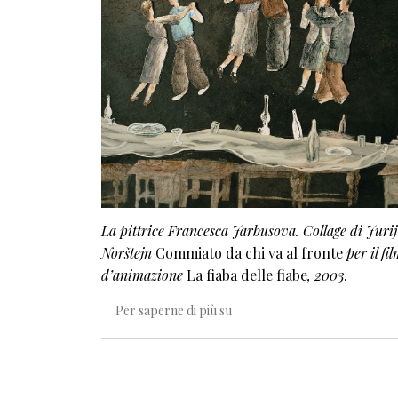
La pittrice Francesca Jarbusova. Collage di Jurij
Norštejn
Commiato da chi va al fronte
per il fi
d’animazione
La fiaba delle fiabe
, 2003.
Il tempo di Jurij Norštejn
Per saperne di più su