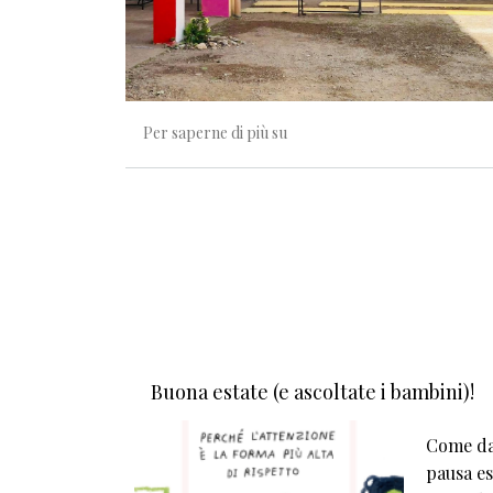
Se crescere è una sfida, vi sfid
Per saperne di più su
Buona estate (e ascoltate i bambini)!
Come da 
pausa est