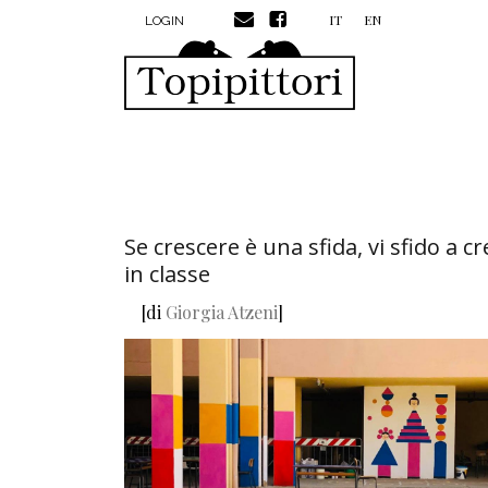
MENU PROFILO UTENTE
Salta al contenuto principale
IT
EN
LOGIN
Se crescere è una sfida, vi sfido a c
in classe
[di
Giorgia Atzeni
]