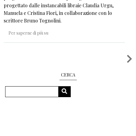
progettato dalle instancabili libraie Claudia Urgu,
Manuela e Cristina Fiori, in collaborazione con lo
scrittore Bruno Tognolini.
Chi ha il coraggio di passare di qui?
Per saperne di più su
Paginazione
CERCA
Cerca
CERCA