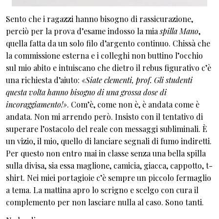
Sento che i ragazzi hanno bisogno di rassicurazione,
perciò per la prova d’esame indosso la mia
spilla Mano
,
quella fatta da un solo filo d’argento continuo. Chissà che
la commissione esterna e i colleghi non buttino l’occhio
sul mio abito e intuiscano che dietro il rebus figurativo c’è
una richiesta d’aiuto:
«Siate clementi, prof. Gli studenti
questa volta hanno bisogno di una grossa dose di
incoraggiamento!»
. Com’è, come non è, è andata come è
andata. Non mi arrendo però. Insisto con il tentativo di
superare l’ostacolo del reale con messaggi subliminali. È
un vizio, il mio, quello di lanciare segnali di fumo indiretti.
Per questo non entro mai in classe senza una bella spilla
sulla divisa, sia essa maglione, camicia, giacca, cappotto, t-
shirt. Nei miei portagioie c’è sempre un piccolo fermaglio
a tema. La mattina apro lo scrigno e scelgo con cura il
complemento per non lasciare nulla al caso. Sono tanti.