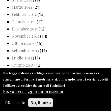
(17)
Marzo 2014
(21)
Febbraio 2014
(13)
Gennaio 2014
(12)
Dicembre 2013
(12)
Novembre 2013
(14)
Ottobre 2013
(15)
Settembre 2013
(11)
Luglio 2013
(11)
Giugno 2013
(12)
Maggio 2013
(22)
Una legge italiana ci obbliga a mostrare questo avviso. I cookies ci
Aprile 2013
(19)
consentono di fornirvi i nostri servizi. Utilizzando i nostri servizi, accetti
l'utilizzo dei cookies da parte di Topipittori
Marzo 2013
(18)
No, vorrei maggiori informazioni
Febbraio 2013
(21)
Gennaio 2013
(19)
OK, accetto
No, thanks
Dicembre 2012
(18)