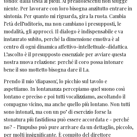
tondo: dalla testa ai piedi. Ai preadolescenti non sfugge
niente. Per lavorare con loro bisogna anzitutto entrare in
sintonia. Per quanto mi riguarda, gira la ruota. Cambia
l’età dell’uditorio, ma non cambiano i presupposti, le
modalità, gli approcci. Il dialogo è indispensabile e va
instaurato subito, perché la dimensione emotiva è al
centro di ogni dinamica affettivo-intellettuale-didattica.
L’ascolto è il presupposto essenziale per avviare questa
nostra nuova relazione: perché il coro possa intonare
bene il suo mottetto bisogna dare il La.
Prendo il mio 'diapason', lo picchio sul tavolo e
aspettiamo. In lontananza percepiamo quel suono così
lontano e preciso e poi tutti vocalizziamo, ascoltando il
compagno vicino, ma anche quello più lontano. Non tutti
sono intonati, ma con un po’ di esercizio forse la
stonatura più fastidiosa può essere accordata e - perché
no? - l’impulso può pure arrivare da un dettaglio, piccolo,
per molti insignificante. È compito del direttore