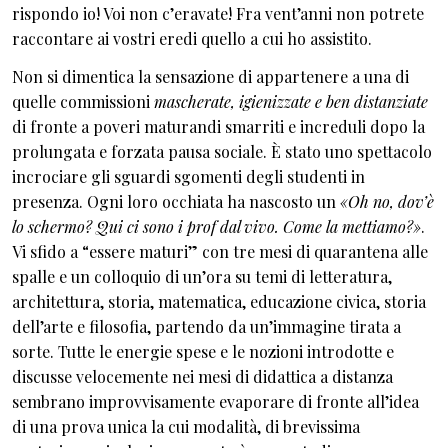
rispondo io! Voi non c’eravate! Fra vent’anni non potrete
raccontare ai vostri eredi quello a cui ho assistito.
Non si dimentica la sensazione di appartenere a una di
quelle commissioni
mascherate, igienizzate e ben distanziate
di fronte a poveri maturandi smarriti e increduli dopo la
prolungata e forzata pausa sociale. È stato uno spettacolo
incrociare gli sguardi sgomenti degli studenti in
presenza. Ogni loro occhiata ha nascosto un
«Oh no, dov’è
lo schermo? Qui ci sono i prof dal vivo. Come la mettiamo?»
.
Vi sfido a “essere maturi” con tre mesi di quarantena alle
spalle e un colloquio di un’ora su temi di letteratura,
architettura, storia, matematica, educazione civica, storia
dell’arte e filosofia, partendo da un’immagine tirata a
sorte. Tutte le energie spese e le nozioni introdotte e
discusse velocemente nei mesi di didattica a distanza
sembrano improvvisamente evaporare di fronte all’idea
di una prova unica la cui modalità, di brevissima