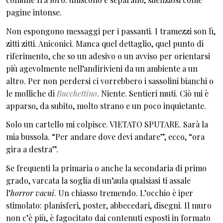
pagine intonse.
Non espongono messaggi per i passanti. I tramezzi son lì,
zitti zitti. Aniconici. Manca quel dettaglio, quel punto di
riferimento, che so un adesivo o un avviso per orientarsi
più agevolmente nell’andirivieni da un ambiente a un
altro. Per non perdersi ci vorrebbero i sassolini bianchi o
le molliche di
Bucchettino
. Niente. Sentieri muti. Ciò mi è
apparso, da subito, molto strano e un poco inquietante.
Solo un cartello mi colpisce. VIETATO SPUTARE. Sarà la
mia bussola. “Per andare dove devi andare”, ecco, “ora
gira a destra”.
Se frequenti la primaria o anche la secondaria di primo
grado, varcata la soglia di un’aula qualsiasi ti assale
l’
horror vacui
. Un chiasso tremendo. L’occhio è iper
stimolato: planisferi, poster, abbecedari, disegni. Il muro
non c’è più, è fagocitato dai contenuti esposti in formato