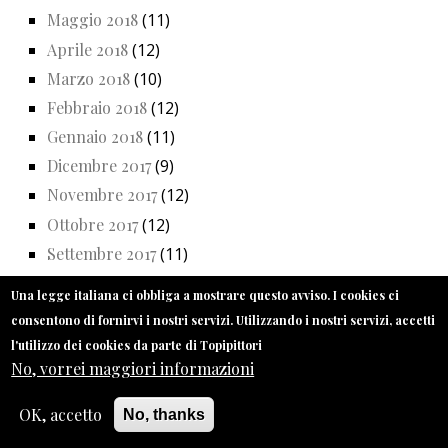
Maggio 2018
(11)
Aprile 2018
(12)
Marzo 2018
(10)
Febbraio 2018
(12)
Gennaio 2018
(11)
Dicembre 2017
(9)
Novembre 2017
(12)
Ottobre 2017
(12)
Settembre 2017
(11)
Giugno 2017
(12)
Una legge italiana ci obbliga a mostrare questo avviso. I cookies ci
Maggio 2017
(13)
consentono di fornirvi i nostri servizi. Utilizzando i nostri servizi, accetti
Aprile 2017
(8)
l'utilizzo dei cookies da parte di Topipittori
No, vorrei maggiori informazioni
Marzo 2017
(13)
Febbraio 2017
(11)
OK, accetto
No, thanks
Gennaio 2017
(11)