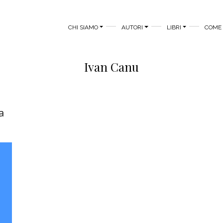
MAIN MENU
CHI SIAMO
AUTORI
LIBRI
COME 
Ivan Canu
a