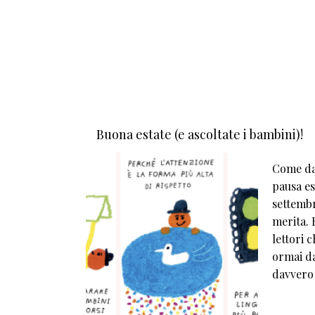
Buona estate (e ascoltate i bambini)!
Come da 
pausa est
settembr
merita. E
lettori 
ormai da
davvero