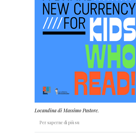
Locandina di Massimo Pastore.
Bookcoin, una moneta per la l
Per saperne di più su