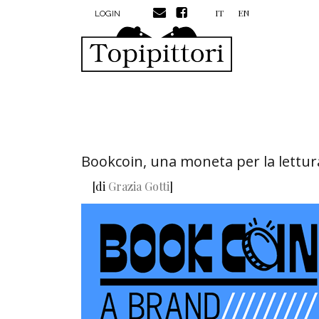
MENU PROFILO UTENTE
Salta al contenuto principale
IT
EN
LOGIN
Bookcoin, una moneta per la lettur
[di
Grazia Gotti
]