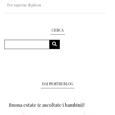
Alle radici dell'albo /3: Fogli di intricata bellezz
Per saperne di più su
CERCA
Cerca
CERCA
DAI NOSTRI BLOG
Buona estate (e ascoltate i bambini)!