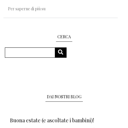
La misteriose bambole kokeshi
Per saperne di più su
CERCA
Cerca
CERCA
DAI NOSTRI BLOG
Buona estate (e ascoltate i bambini)!