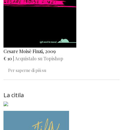
Cesare Moisè Finzi, 2009
€ 10 |
Acquistalo su Topishop
Il giorno che cambiò la mia vita
Per saperne di più su
La cìtila