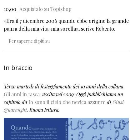
10,00 |
Acquistalo su Topishop
«Era il 7 dicembre 2006 quando ebbe origine la grande
paura della mia vita: mia sorella», scrive Roberto.
Non ero iperattivo, ero svizzero
Per saperne di più su
In braccio
Terzo martedì di festeggiamento dei 10 anni della collana
Gli anni in tasca
, uscita nel 2009. Oggi pubblichiamo un
capitolo da
Io sono il cielo che nevica azzurro
di
Giusi
Quarenghi
. Buona lettura.