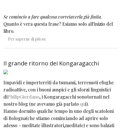
Se comincio a fare qualcosa vorreiaverla già finita.
Quanto è vera questa frase? Esiamo solo all'inizio del
libro.
Se.....
Per saperne di più su
Il grande ritorno dei Kongaragacchi
Impavidi e imperterriti da tsunami, terremoti efughe
radioattive, con i buoni auspici e gli sforzi linguistici
di
PhilipGiordano
, i Kongaragacchi sonotornati nel
nostro blog (ne avevamo già parlato
qu
i).
Hanno dormito qualche tempo in uno degli scatoloni
di Bologna(che stiamo cominciando ad aprire solo
adesso - meditate illustratori,meditate) e sono balzati