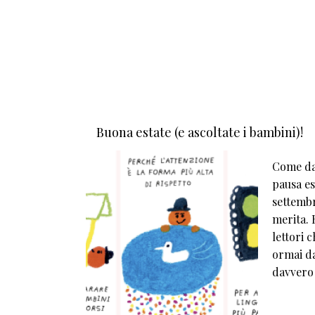
Buona estate (e ascoltate i bambini)!
Come da 
pausa est
settembr
merita. E
lettori 
ormai da
davvero