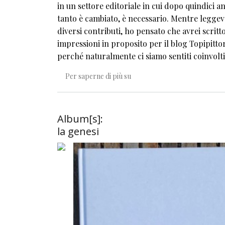
in un settore editoriale in cui dopo quindici a
tanto è cambiato, è necessario. Mentre leggev
diversi contributi, ho pensato che avrei scritt
impressioni in proposito per il blog Topipittor
perché naturalmente ci siamo sentiti coinvolti
Dove andranno le figure?
Per saperne di più su
Album[s]:
la genesi