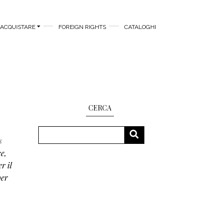
ACQUISTARE
FOREIGN RIGHTS
CATALOGHI
CERCA
Cerca
CERCA
s
e,
r il
per