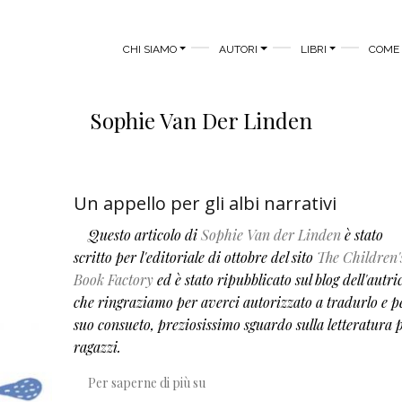
MAIN MENU
CHI SIAMO
AUTORI
LIBRI
COME 
Sophie Van Der Linden
Un appello per gli albi narrativi
Questo articolo di
Sophie Van der Linden
è stato
scritto per l'editoriale di ottobre del sito
The Children'
Book Factory
ed è stato ripubblicato sul blog dell'autric
che ringraziamo per averci autorizzato a tradurlo e pe
suo consueto, preziosissimo sguardo sulla letteratura 
ragazzi.
Un appello per gli albi narrativi
Per saperne di più su