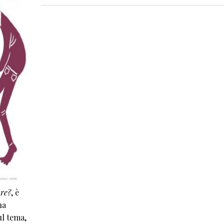
ure?
, è
na
ul tema,