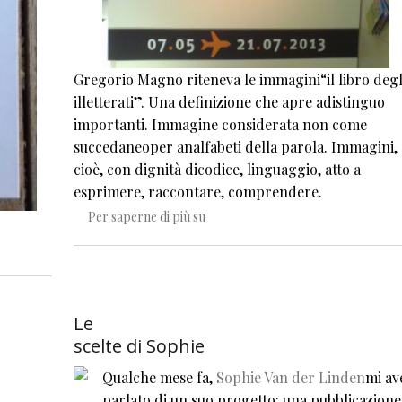
Gregorio Magno riteneva le immagini“il libro degl
illetterati”. Una definizione che apre adistinguo
importanti. Immagine considerata non come
succedaneoper analfabeti della parola. Immagini,
cioè, con dignità dicodice, linguaggio, atto a
esprimere, raccontare, comprendere.
Per far crescere un bambino
Per saperne di più su
Le
scelte di Sophie
Qualche mese fa,
Sophie Van der Linden
mi av
parlato di un suo progetto: una pubblicazione