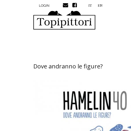
MENU PROFILO UTENTE
Salta al contenuto principale
IT
EN
LOGIN
Dove andranno le figure?