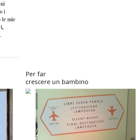
nni
o i
o le mie
i,
.
Per far
crescere un bambino