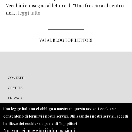
Vecchini consegna al lettore di “Una frescura al centro
del…
leggi tutto
VAI AL BLOG TOPILETTORI
MENU FOOTER
CONTATTI
CREDITS
PRIVACY
COOKIE
Una legge italiana ci obbliga a mostrare questo avviso. I cookies ci
consentono di fornirvi i nostri servizi. Utilizzando i nostri servizi, accetti
l'utilizzo dei cookies da parte di Topipittori
No, vorrei maggiori informazioni