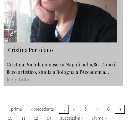
Cristina Portolano
Cristina Portolano nasce a Napoli nel 1986. Dopo il
liceo artistico, studia a Bologna all'Accademia…
leggi tutto
Paginazione
Prima pagina
Pagina precedente
« prima
‹ precedente
…
5
6
7
8
9
Pagina successiva
Ultima pagina
10
11
12
13
successiva ›
ultima »