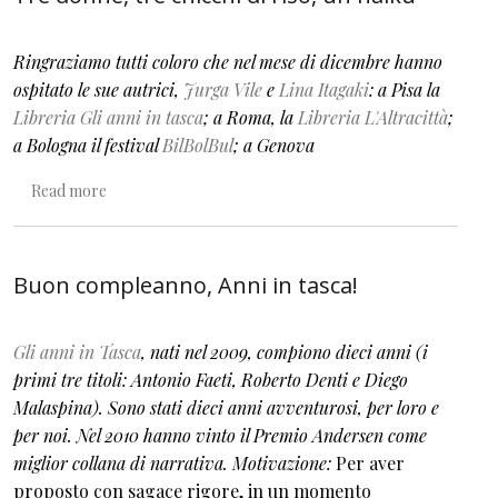
Ringraziamo tutti coloro che nel mese di dicembre hanno
ospitato le sue autrici,
Jurga Vile
e
Lina Itagaki
: a Pisa la
Libreria Gli anni in tasca
; a Roma, la
Libreria L'Altracittà
;
a Bologna il festival
BilBolBul
; a Genova
about Tre donne, tre chicchi di riso, un haiku
Read more
Buon compleanno, Anni in tasca!
Gli anni in Tasca
, nati nel 2009, compiono dieci anni (i
primi tre titoli: Antonio Faeti, Roberto Denti e Diego
Malaspina). Sono stati dieci anni avventurosi, per loro e
per noi. Nel 2010 hanno vinto il Premio Andersen come
miglior collana di narrativa. Motivazione:
Per aver
proposto con sagace rigore, in un momento