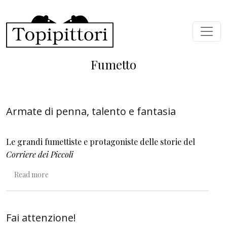
Skip to main content
Fumetto
Armate di penna, talento e fantasia
Le grandi fumettiste e protagoniste delle storie del
Corriere dei Piccoli
about Armate di penna, talento e fantasia
Read more
Fai attenzione!