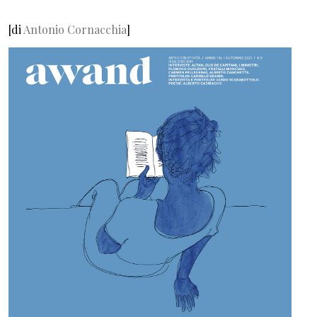
[di
Antonio Cornacchia
]