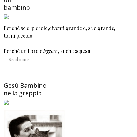
bambino
Perché se è
piccolo
,diventi
grande
e, se è
grande
,
torni
piccolo
.
Perché un libro è
leggero
, anche se
pesa
.
about 20 buone ragioni per regalare un libro a un bambi
Read more
Gesù Bambino
nella greppia