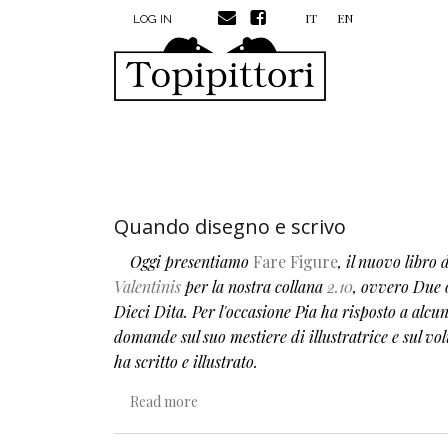
MENU PROFILO UTENTE
Skip to main content
IT
EN
LOG IN
Quando disegno e scrivo
Oggi presentiamo
Fare Figure
, il nuovo libro 
Valentinis
per la nostra collana
2.10
, ovvero Due 
Dieci Dita. Per l'occasione Pia ha risposto a alcu
domande sul suo mestiere di illustratrice e sul v
ha scritto e illustrato.
about Quando disegno e scrivo
Read more