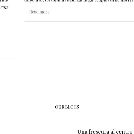
 con
about È per incantamento che si leggono le fi
Read more
OUR BLOGS
Una frescura al centro