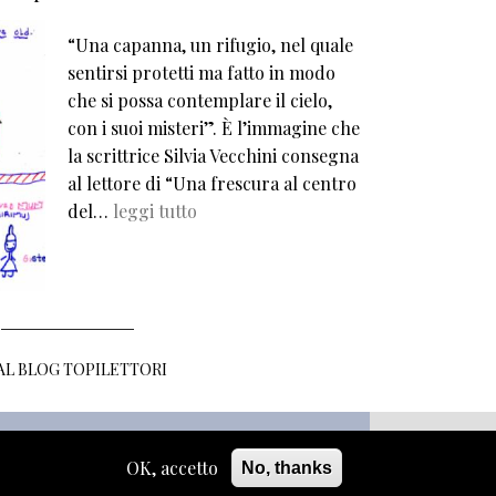
“Una capanna, un rifugio, nel quale
sentirsi protetti ma fatto in modo
che si possa contemplare il cielo,
con i suoi misteri”. È l’immagine che
la scrittrice Silvia Vecchini consegna
al lettore di “Una frescura al centro
del…
leggi tutto
 AL BLOG TOPILETTORI
OK, accetto
No, thanks