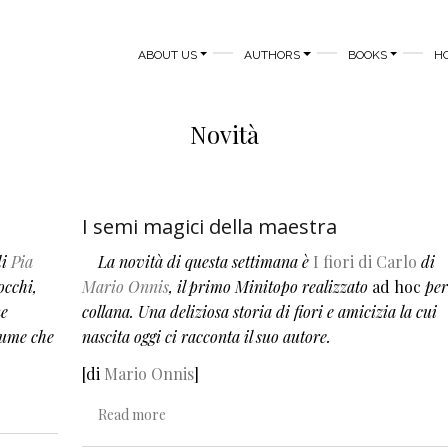
MAIN NAVIGATION
ABOUT US
AUTHORS
BOOKS
H
Novità
I semi magici della maestra
di
Pia
La novità di questa settimana è
I fiori di Carlo
di
occhi,
Mario Onnis
, il primo Minitopo realizzato
ad hoc
per
ne
collana. Una deliziosa storia di fiori e amicizia la cui
olume che
nascita oggi ci racconta il suo autore.
[di
Mario Onnis
]
about I semi magici della maestra
Read more