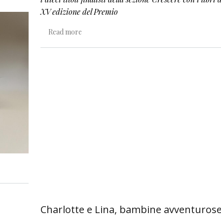
XV edizione del Premio
about Kiyo Tanaka e la cosa nera
Read more
al mondo
Charlotte e Lina, bambine avventuros