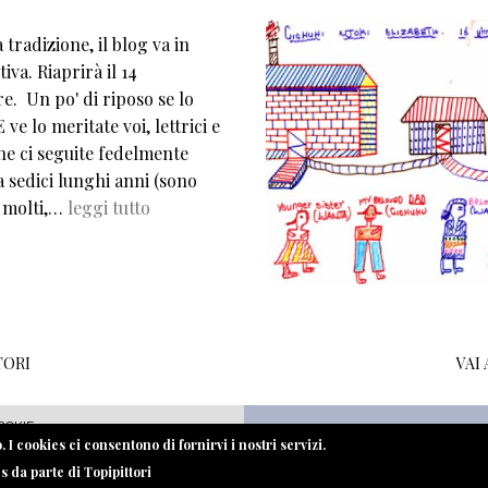
tradizione, il blog va in
iva. Riaprirà il 14
e. Un po' di riposo se lo
 ve lo meritate voi, lettrici e
che ci seguite fedelmente
 sedici lunghi anni (sono
 molti,…
leggi tutto
TORI
VAI
OOKIE
 I cookies ci consentono di fornirvi i nostri servizi.
es da parte di Topipittori