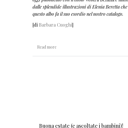
dalle splendide illustrazioni di Elenia Beretta che
questo albo fa il suo esordio nel nostro catalogo.
[di
Barbara Cuoghi
]
about La befana sono io
Read more
Pagination
Buona estate (e ascoltate i bambini)!