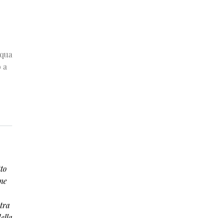
cqua
 a
to
one
t
ra
della