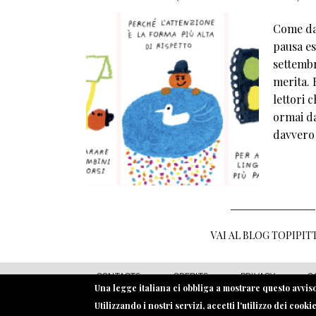
Come da 
pausa est
settembr
merita. E
lettori 
ormai da
davvero
VAI AL BLOG TOPIPIT
MENU FOOTER
CONTACTS
CREDITS
PRIVACY
C
Una legge italiana ci obbliga a mostrare questo avviso.
Utilizzando i nostri servizi, accetti l'utilizzo dei cooki