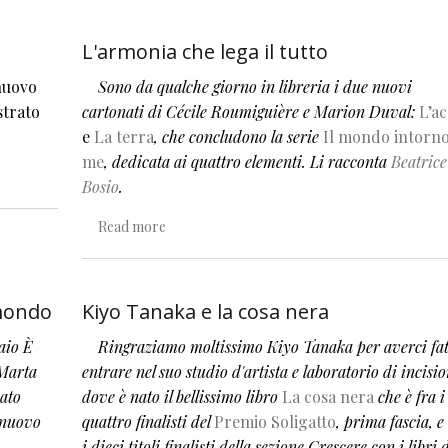
L'armonia che lega il tutto
 nuovo
Sono da qualche giorno in libreria i due nuovi
strato
cartonati di Cécile Roumiguière e Marion Duval:
L’a
e
La terra
, che concludono la serie
Il mondo intorno
me
, dedicata ai quattro elementi. Li racconta
Beatrice
Bosio
.
about L'armonia che lega il tutto
Read more
 mondo
Kiyo Tanaka e la cosa nera
aio È
Ringraziamo moltissimo Kiyo Tanaka per averci fat
 Marta
entrare nel suo studio
d'artista e
laboratorio di incisi
nato
dove è nato il bellissimo libro
La cosa nera
che è fra i
n nuovo
quattro finalisti del
Premio Soligatto
, prima fascia, e 
i dieci titoli finalisti della sezione Crescere con i libri 