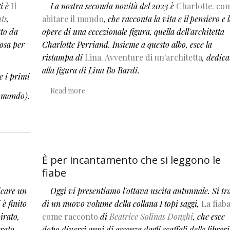
i è
Il
La nostra seconda novità del 2023 è
Charlotte. co
ts
,
abitare il mondo
, che racconta la vita e il pensiero e l
tto da
opere di una eccezionale figura, quella dell'architetta
cosa per
Charlotte Perriand. Insieme a questo albo, esce la
ristampa di
Lina. Avventure di un'architetta
, dedica
alla figura di Lina Bo Bardi.
e i primi
about Charlotte e Lina, bambine avventurose
Read more
l mondo).
È per incantamento che si leggono le
fiabe
icare un
Oggi vi presentiamo l'ottava uscita autunnale. Si tr
è finito
di un nuovo volume della collana I topi saggi,
La fiab
pirato,
come racconto
di
Beatrice Solinas Donghi
, che esce
trato
dopo diversi anni di assenza dagli scaffali delle libreri