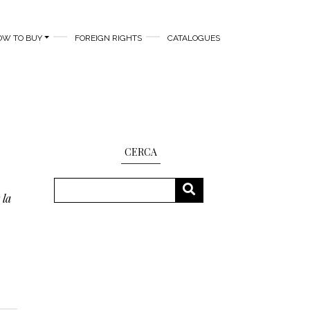
OW TO BUY
FOREIGN RIGHTS
CATALOGUES
CERCA
Search
SEARCH
 la