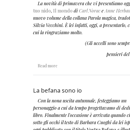
La novità di primavera che vi presentiamo ogg
tuo nido, Il mondo
di
Carl Norac
e
Anne Herbau
nuovo volume della collana Parola magica, trado
Silvia Vecchini. È lei infatti, oggi, a presentarlo, 
cui la ringraziamo molto.
(Gli uccelli sono sempr
pensieri de
about Per scrivere un verso si fa così
Read more
La befana sono io
Con la nona uscita autunnale, festeggiamo un
personaggio a cui da tempo progettavamo di ded
libro. Finalmente l'occasione è arrivata quando ci 
sotto gli occhi il testo di Barbara Cuoghi da lei is
oggi pubblicato con il titolo
Vostra Befana
e illus