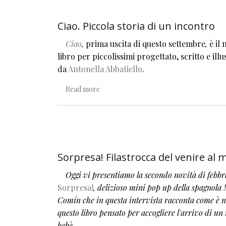
Ciao. Piccola storia di un incontro
Ciao
,
prima uscita di questo settembre
,
è il
libro per piccolissimi progettato, scritto e illu
da
Antonella Abbatiello
.
about Ciao. Piccola storia di un incontro
Read more
Sorpresa! Filastrocca del venire al
Oggi vi presentiamo la secondo novità di febbr
Sorpresa!
, delizioso mini pop up della spagnola
Comín che in questa intervista racconta come è 
questo libro pensato per accogliere l'arrivo di u
bebè.