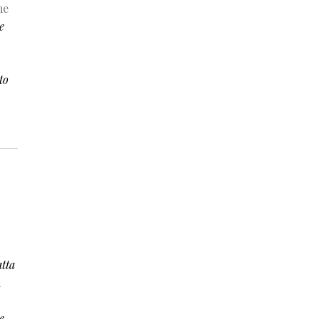
me
e
to
atta
a
e.