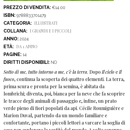
PREZZO DI VENDITA
€14.00
ISBN
9788833701479
CATEGORIA
ILLUSTRATI
COLLANA
I GRANDI E I PICCOLI
ANNO
2024
ETÀ
DA 1 ANNO
PAGINE
14
DIRITTI DISPONIBILI
NO
Sotto di me, tutto intorno a me, c’è la terra
. Dopo
Il cielo
e
Il
fuoco
, continua la scoperta dei quattro elementi. La terra,
prima scura e pronta per la semina, è abitata da
lombrichi; diventa, poi, bianca per la neve che fa scoprire
le tracce degli animali di passaggio e, infine, un prato
verde pieno di fiori popolati da api. Cécile Roumiguière e
Marion Duval, partendo da un mondo familiare e
confortante, portano i piccoli lettori a varcare la soglia di
casa per esplorare la vastità del mondo. A volte saranno