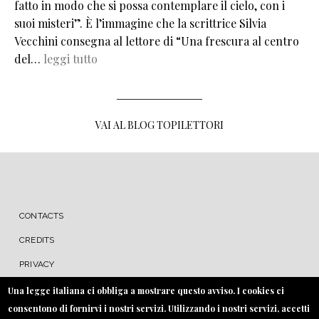
fatto in modo che si possa contemplare il cielo, con i
suoi misteri”. È l’immagine che la scrittrice Silvia
Vecchini consegna al lettore di “Una frescura al centro
del…
leggi tutto
VAI AL BLOG TOPILETTORI
MENU FOOTER
CONTACTS
CREDITS
PRIVACY
COOKIE
Una legge italiana ci obbliga a mostrare questo avviso. I cookies ci
consentono di fornirvi i nostri servizi. Utilizzando i nostri servizi, accetti