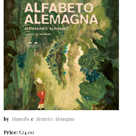
by
Hamelin
Beatrice Alemagna
Price
€24.00