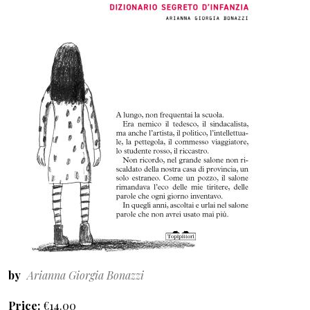
by
Arianna Giorgia Bonazzi
Price
€14.00