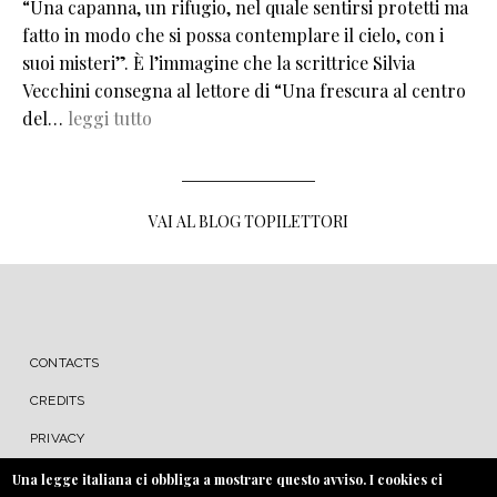
“Una capanna, un rifugio, nel quale sentirsi protetti ma
fatto in modo che si possa contemplare il cielo, con i
suoi misteri”. È l’immagine che la scrittrice Silvia
Vecchini consegna al lettore di “Una frescura al centro
del…
leggi tutto
VAI AL BLOG TOPILETTORI
MENU FOOTER
CONTACTS
CREDITS
PRIVACY
COOKIE
Una legge italiana ci obbliga a mostrare questo avviso. I cookies ci