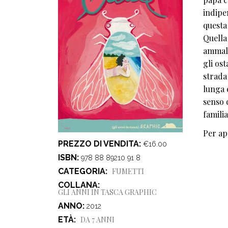
indipe
questa 
Quella 
ammala
gli os
strada
lunga e
senso 
famili
Per ap
PREZZO DI VENDITA
€16.00
ISBN
978 88 89210 91 8
CATEGORIA
FUMETTI
COLLANA
GLI ANNI IN TASCA GRAPHIC
ANNO
2012
ETÀ
DA 7 ANNI