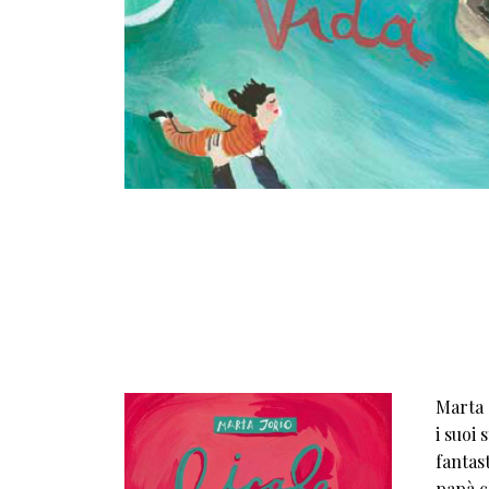
Marta 
i suoi 
fantast
papà c