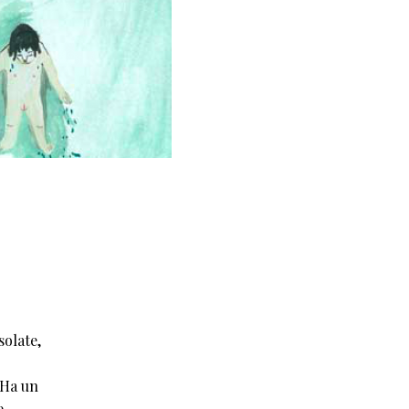
solate,
 Ha un
e