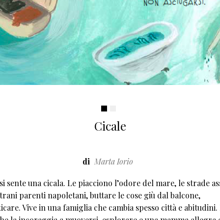
Cicale
di
Marta Iorio
si sente una cicala. Le piacciono l’odore del mare, le strade as
strani parenti napoletani, buttare le cose giù dal balcone,
icare. Vive in una famiglia che cambia spesso città e abitudini.
he la incoraggia a muoversi, esplorare e una mamma allegra 