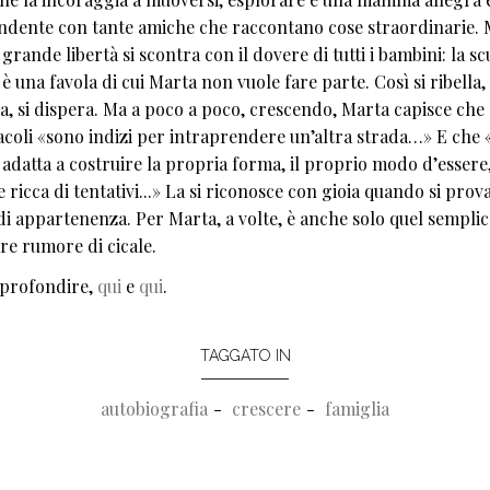
ndente con tante amiche che raccontano cose straordinarie.
grande libertà si scontra con il dovere di tutti i bambini: la sc
è una favola di cui Marta non vuole fare parte. Così si ribella, 
, si dispera. Ma a poco a poco, crescendo, Marta capisce che 
tacoli «sono indizi per intraprendere un’altra strada…» E che 
 adatta a costruire la propria forma, il proprio modo d’essere,
 ricca di tentativi...» La si riconosce con gioia quando si prov
di appartenenza. Per Marta, a volte, è anche solo quel semplic
are rumore di cicale.
profondire,
qui
e
qui
.
TAGGATO IN
autobiografia
crescere
famiglia