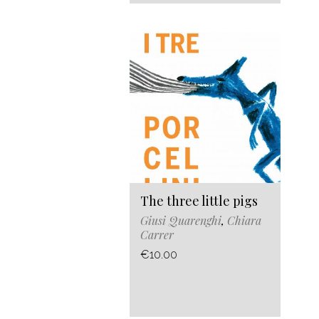
The three little pigs
Giusi Quarenghi
,
Chiara
Carrer
€10.00