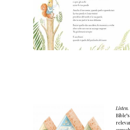
Listen.
Bible’
releva
oursel