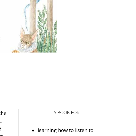
the
A BOOK FOR
,
g
learning how to listen to
s,