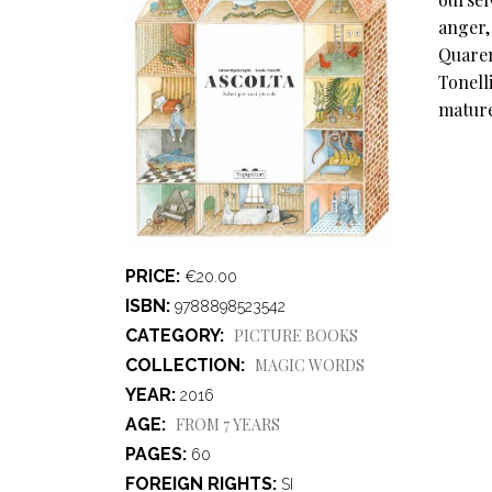
anger,
Quaren
Tonelli
mature
PRICE
€20.00
ISBN
9788898523542
CATEGORY
PICTURE BOOKS
COLLECTION
MAGIC WORDS
YEAR
2016
AGE
FROM 7 YEARS
PAGES
60
FOREIGN RIGHTS
SI