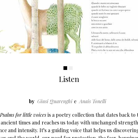
Listen
by
Giusi Quarenghi
Anais Tonelli
 Psalms for little voices
is a poetry collection that dates back to 
s ancient times and reaches us today with unchanged strength
nce and intensity. It’s a guiding voice that helps us discoverin
ves and the world, our need for protection, the fear, happines