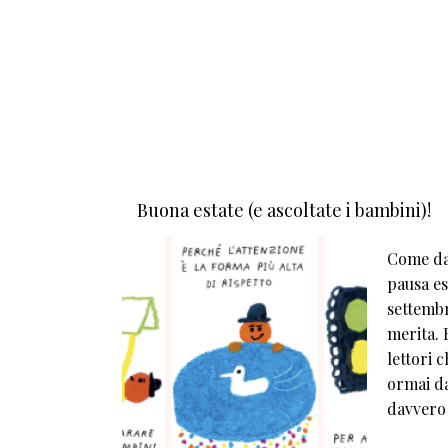
Buona estate (e ascoltate i bambini)!
Come da 
pausa est
settembr
merita. E
lettori 
ormai da
davvero