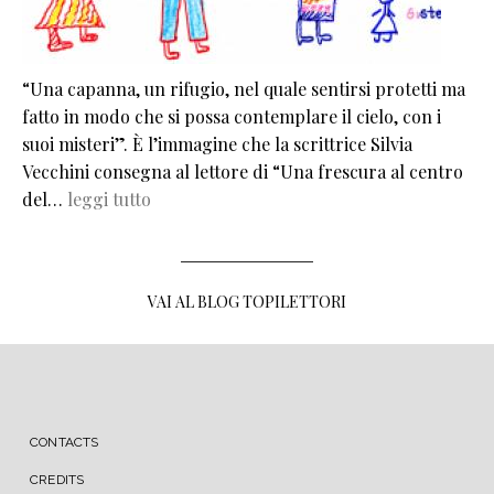
“Una capanna, un rifugio, nel quale sentirsi protetti ma
fatto in modo che si possa contemplare il cielo, con i
suoi misteri”. È l’immagine che la scrittrice Silvia
Vecchini consegna al lettore di “Una frescura al centro
del…
leggi tutto
VAI AL BLOG TOPILETTORI
MENU FOOTER
CONTACTS
CREDITS