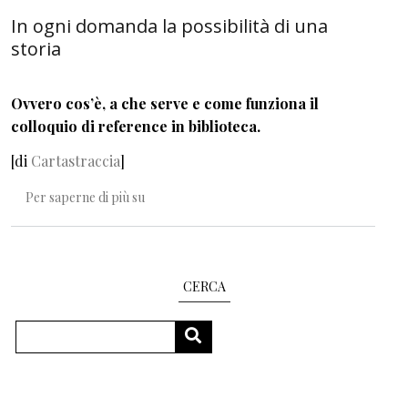
In ogni domanda la possibilità di una
storia
Ovvero cos’è, a che serve e come funziona il
colloquio di reference in biblioteca.
[di
Cartastraccia
]
In ogni domanda la possibilità di una storia
Per saperne di più su
CERCA
Cerca
CERCA