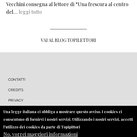
Vecchini consegna al lettore di “Una frescura al centro
del…
leggi tutto
VAI AL BLOG TOPILETTORI
MENU FOOTER
CONTATTI
CREDITS
PRIVACY
COOKIE
Una legge italiana ci obbliga a mostrare questo avviso. I cookies ci
consentono di fornirvi i nostri servizi. Utilizzando i nostri servizi, accetti
l'utilizzo dei cookies da parte di Topipittori
No, vorrei maggiori informazioni